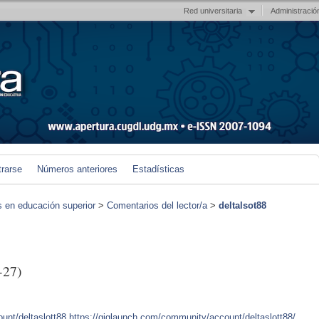
Red universitaria
Administració
trarse
Números anteriores
Estadísticas
s en educación superior
>
Comentarios del lector/a
>
deltalsot88
-27)
unt/deltaslott88
https://giglaunch.com/community/account/deltaslott88/