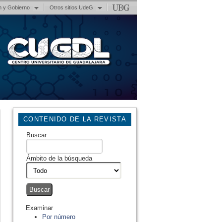
n y Gobierno
Otros sitios UdeG
CONTENIDO DE LA REVISTA
Buscar
Ámbito de la búsqueda
Examinar
Por número