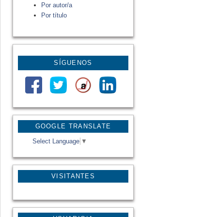
Por autor/a
Por título
SÍGUENOS
GOOGLE TRANSLATE
Select Language
▼
VISITANTES