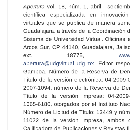
Apertura
vol. 18, núm. 1, abril - septiem
científica especializada en innovaci
virtuales que se publica de manera seme
Guadalajara, a través de la Coordinación 
Sistema de Universidad Virtual. Oficinas 
Arcos Sur, CP 44140, Guadalajara, Jalisc
ext. 18775,
www.
apertura@udgvirtual.udg.mx
. Editor resp
Gamboa. Número de la Reserva de Dere
Título de la versión electrónica: 04-200
2007-1094; número de la Reserva de Der
Título de la versión impresa: 04-200
1665-6180, otorgados por el Instituto Nac
Número de Licitud de Título: 13449 y núme
11022 de la versión impresa, ambos o
Calificadora de Publicaciones y Revistas I