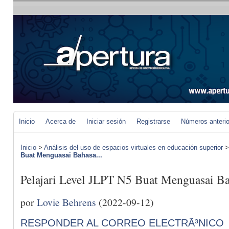
Inicio
Acerca de
Iniciar sesión
Registrarse
Números anteri
Inicio
>
Análisis del uso de espacios virtuales en educación superior
Buat Menguasai Bahasa...
Pelajari Level JLPT N5 Buat Menguasai B
por
Lovie Behrens
(2022-09-12)
RESPONDER AL CORREO ELECTRÃ³NICO