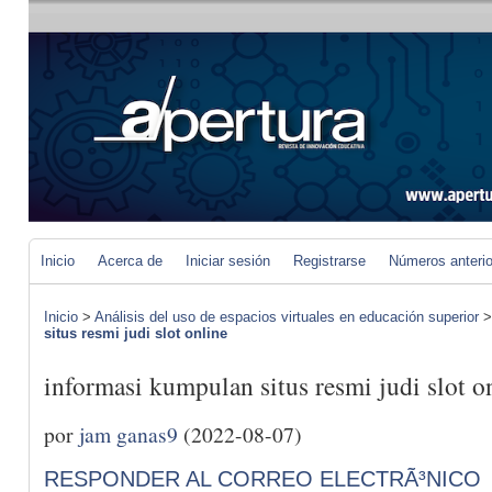
Inicio
Acerca de
Iniciar sesión
Registrarse
Números anteri
Inicio
>
Análisis del uso de espacios virtuales en educación superior
situs resmi judi slot online
informasi kumpulan situs resmi judi slot o
por
jam ganas9
(2022-08-07)
RESPONDER AL CORREO ELECTRÃ³NICO