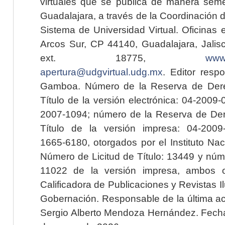
virtuales que se publica de manera seme
Guadalajara, a través de la Coordinación 
Sistema de Universidad Virtual. Oficinas 
Arcos Sur, CP 44140, Guadalajara, Jalisc
ext. 18775,
www.
apertura@udgvirtual.udg.mx
. Editor resp
Gamboa. Número de la Reserva de Dere
Título de la versión electrónica: 04-200
2007-1094; número de la Reserva de Der
Título de la versión impresa: 04-200
1665-6180, otorgados por el Instituto Nac
Número de Licitud de Título: 13449 y núme
11022 de la versión impresa, ambos o
Calificadora de Publicaciones y Revistas I
Gobernación. Responsable de la última ac
Sergio Alberto Mendoza Hernández. Fecha 