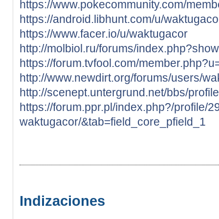
https://www.pokecommunity.com/memb
https://android.libhunt.com/u/waktugaco
https://www.facer.io/u/waktugacor
http://molbiol.ru/forums/index.php?sh
https://forum.tvfool.com/member.php?
http://www.newdirt.org/forums/users/wa
http://scenept.untergrund.net/bbs/profi
https://forum.ppr.pl/index.php?/profile/
waktugacor/&tab=field_core_pfield_1
Indizaciones