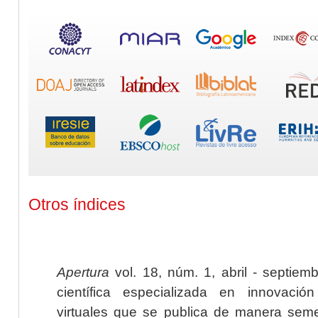
Otros índices
Apertura
vol. 18, núm. 1, abril - septiem
científica especializada en innovaci
virtuales que se publica de manera seme