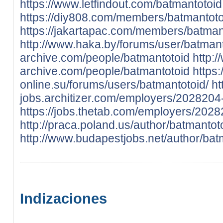
https://www.letfindout.com/batmantotoid
https://diy808.com/members/batmantoto
https://jakartapac.com/members/batmant
http://www.haka.by/forums/user/batmant
archive.com/people/batmantotoid
http:/
archive.com/people/batmantotoid
https
online.su/forums/users/batmantotoid/
ht
jobs.architizer.com/employers/2028204
https://jobs.thetab.com/employers/202
http://praca.poland.us/author/batmantot
http://www.budapestjobs.net/author/bat
Indizaciones