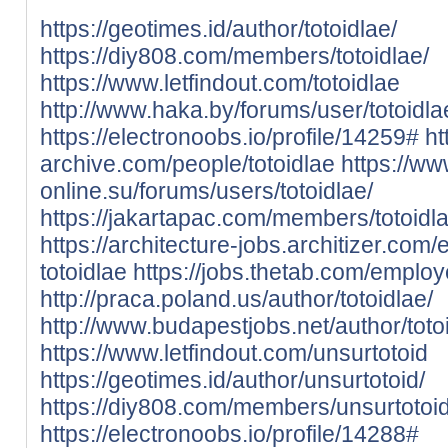
https://geotimes.id/author/totoidlae/
https://diy808.com/members/totoidlae/
https://www.letfindout.com/totoidlae
http://www.haka.by/forums/user/totoidla
https://electronoobs.io/profile/14259#
ht
archive.com/people/totoidlae
https://w
online.su/forums/users/totoidlae/
https://jakartapac.com/members/totoidla
https://architecture-jobs.architizer.co
totoidlae
https://jobs.thetab.com/employ
http://praca.poland.us/author/totoidlae/
http://www.budapestjobs.net/author/toto
https://www.letfindout.com/unsurtotoid
https://geotimes.id/author/unsurtotoid/
https://diy808.com/members/unsurtotoid
https://electronoobs.io/profile/14288#