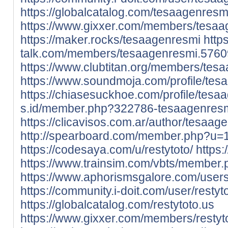
https://globalcatalog.com/tesaagenresm
https://www.gixxer.com/members/tesa
https://maker.rocks/tesaagenresmi
http
talk.com/members/tesaagenresmi.5760
https://www.clubtitan.org/members/tes
https://www.soundmoja.com/profile/tes
https://chiasesuckhoe.com/profile/tesa
s.id/member.php?322786-tesaagenres
https://clicavisos.com.ar/author/tesaag
http://spearboard.com/member.php?u=
https://codesaya.com/u/restytoto/
https:
https://www.trainsim.com/vbts/member.
https://www.aphorismsgalore.com/users
https://community.i-doit.com/user/restyt
https://globalcatalog.com/restytoto.us
https://www.gixxer.com/members/restyt