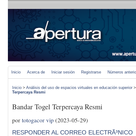
Inicio
Acerca de
Iniciar sesión
Registrarse
Números anteri
Inicio
>
Análisis del uso de espacios virtuales en educación superior
Terpercaya Resmi
Bandar Togel Terpercaya Resmi
por
totogacor vip
(2023-05-29)
RESPONDER AL CORREO ELECTRÃ³NICO