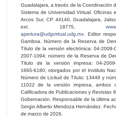
Guadalajara, a través de la Coordinación 
Sistema de Universidad Virtual. Oficinas 
Arcos Sur, CP 44140, Guadalajara, Jalisc
ext. 18775,
www.
apertura@udgvirtual.udg.mx
. Editor resp
Gamboa. Número de la Reserva de Dere
Título de la versión electrónica: 04-200
2007-1094; número de la Reserva de Der
Título de la versión impresa: 04-200
1665-6180, otorgados por el Instituto Nac
Número de Licitud de Título: 13449 y núme
11022 de la versión impresa, ambos o
Calificadora de Publicaciones y Revistas I
Gobernación. Responsable de la última ac
Sergio Alberto Mendoza Hernández. Fecha 
de marzo de 2026.