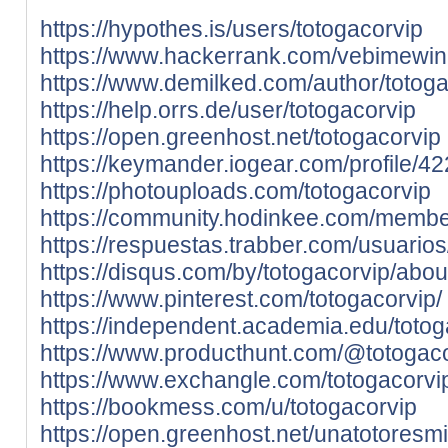
https://hypothes.is/users/totogacorvip
https://www.hackerrank.com/vebimewin
https://www.demilked.com/author/totoga
https://help.orrs.de/user/totogacorvip
https://open.greenhost.net/totogacorvip
https://keymander.iogear.com/profile/4
https://photouploads.com/totogacorvip
https://community.hodinkee.com/membe
https://respuestas.trabber.com/usuario
https://disqus.com/by/totogacorvip/abou
https://www.pinterest.com/totogacorvip/
https://independent.academia.edu/totog
https://www.producthunt.com/@totogac
https://www.exchangle.com/totogacorvi
https://bookmess.com/u/totogacorvip
https://open.greenhost.net/unatotoresmi