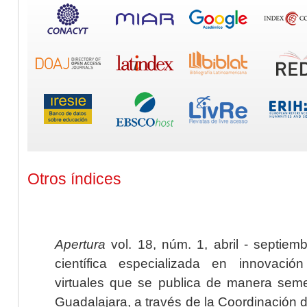
Otros índices
Apertura
vol. 18, núm. 1, abril - septiem
científica especializada en innovaci
virtuales que se publica de manera seme
Guadalajara, a través de la Coordinación 