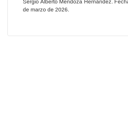
Sergio Alberto Mendoza Hernández. Fecha 
de marzo de 2026.