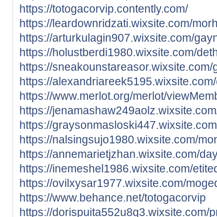
https://totogacorvip.contently.com/
https://leardownridzati.wixsite.com/mor
https://arturkulagin907.wixsite.com/gayni
https://holustberdi1980.wixsite.com/deth
https://sneakounstareasor.wixsite.com/gio
https://alexandriareek5195.wixsite.com/
https://www.merlot.org/merlot/viewMe
https://jenamashaw249aolz.wixsite.com/r
https://graysonmasloski447.wixsite.com
https://nalsingsujo1980.wixsite.com/monn
https://annemarietjzhan.wixsite.com/dayv
https://inemeshel1986.wixsite.com/etiteq
https://ovilxysar1977.wixsite.com/mogeda
https://www.behance.net/totogacorvip
https://dorispuita552u8q3.wixsite.com/pr