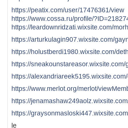
https://peatix.com/user/17476361/view
https://www.cossa.ru/profile/?ID=21827
https://leardownridzati.wixsite.com/mor
https://arturkulagin907.wixsite.com/gayni
https://holustberdi1980.wixsite.com/deth
https://sneakounstareasor.wixsite.com/gio
https://alexandriareek5195.wixsite.com/
https://www.merlot.org/merlot/viewMe
https://jenamashaw249aolz.wixsite.com/r
https://graysonmasloski447.wixsite.com
le