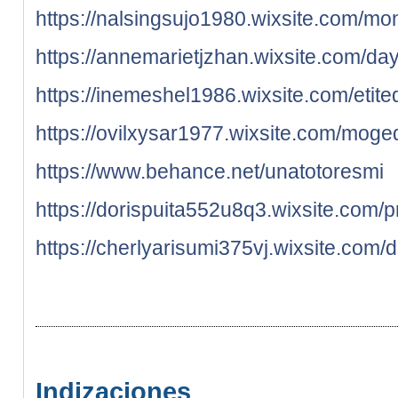
https://nalsingsujo1980.wixsite.com/monn
https://annemarietjzhan.wixsite.com/dayv
https://inemeshel1986.wixsite.com/etiteq
https://ovilxysar1977.wixsite.com/moged
https://www.behance.net/unatotoresmi
https://dorispuita552u8q3.wixsite.com/p
https://cherlyarisumi375vj.wixsite.com/d
Indizaciones