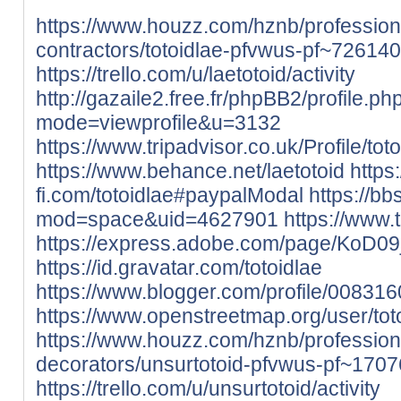
https://www.houzz.com/hznb/profession
contractors/totoidlae-pfvwus-pf~72614
https://trello.com/u/laetotoid/activity
http://gazaile2.free.fr/phpBB2/profile.ph
mode=viewprofile&u=3132
https://www.tripadvisor.co.uk/Profile/tot
https://www.behance.net/laetotoid
https:
fi.com/totoidlae#paypalModal
https://b
mod=space&uid=4627901
https://www.
https://express.adobe.com/page/KoD
https://id.gravatar.com/totoidlae
https://www.blogger.com/profile/0083
https://www.openstreetmap.org/user/tot
https://www.houzz.com/hznb/professiona
decorators/unsurtotoid-pfvwus-pf~170
https://trello.com/u/unsurtotoid/activity