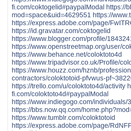
fi.com/coktogelid#paypalModal
https:/
mod=space&uid=4629551
https://www.
https://express.adobe.com/page/FwI
https://id.gravatar.com/coktogelid
https://www.blogger.com/profile/1843
https://www.openstreetmap.org/user/cok
https://www.behance.net/coloktoto4d
https://www.tripadvisor.co.uk/Profile/col
https://www.houzz.com/hznb/profession
contractors/coloktotoid-pfvwus-pf~382
https://trello.com/u/coloktoto4d/activity
h
fi.com/coloktoto4d#paypalModal
https://www.indiegogo.com/individuals
https://bbs.now.qq.com/home.php?mo
https://www.tumblr.com/coloktotoid
https://express.adobe.com/page/RdNF