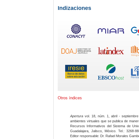
Indizaciones
Otros índices
Apertura
vol. 18, núm. 1, abril - septiembre
ambientes virtuales que se publica de maner
Recursos Informativos del Sistema de Univ
Guadalajara, Jalisco, México. Tel.: 3268-8
Editor responsable: Dr. Rafael Morales Gambo