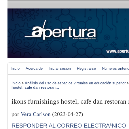
Inicio
Acerca de
Iniciar sesión
Registrarse
Números anteri
Inicio
>
Análisis del uso de espacios virtuales en educación superior
hostel, cafe dan restoran...
ikons furnishings hostel, cafe dan restora
por
Vera Carlson
(2023-04-27)
RESPONDER AL CORREO ELECTRÃ³NICO