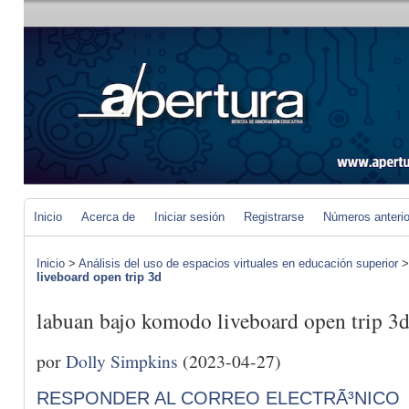
Inicio
Acerca de
Iniciar sesión
Registrarse
Números anteri
Inicio
>
Análisis del uso de espacios virtuales en educación superior
liveboard open trip 3d
labuan bajo komodo liveboard open trip 3
por
Dolly Simpkins
(2023-04-27)
RESPONDER AL CORREO ELECTRÃ³NICO