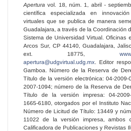
Apertura
vol. 18, núm. 1, abril - septiem
científica especializada en innovaci
virtuales que se publica de manera seme
Guadalajara, a través de la Coordinación 
Sistema de Universidad Virtual. Oficinas 
Arcos Sur, CP 44140, Guadalajara, Jalisc
ext. 18775,
www.
apertura@udgvirtual.udg.mx
. Editor resp
Gamboa. Número de la Reserva de Dere
Título de la versión electrónica: 04-200
2007-1094; número de la Reserva de Der
Título de la versión impresa: 04-200
1665-6180, otorgados por el Instituto Nac
Número de Licitud de Título: 13449 y núme
11022 de la versión impresa, ambos o
Calificadora de Publicaciones y Revistas I