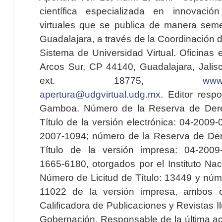
científica especializada en innovaci
virtuales que se publica de manera seme
Guadalajara, a través de la Coordinación 
Sistema de Universidad Virtual. Oficinas 
Arcos Sur, CP 44140, Guadalajara, Jalisc
ext. 18775,
www.
apertura@udgvirtual.udg.mx
. Editor resp
Gamboa. Número de la Reserva de Dere
Título de la versión electrónica: 04-200
2007-1094; número de la Reserva de Der
Título de la versión impresa: 04-200
1665-6180, otorgados por el Instituto Nac
Número de Licitud de Título: 13449 y núme
11022 de la versión impresa, ambos o
Calificadora de Publicaciones y Revistas I
Gobernación. Responsable de la última ac