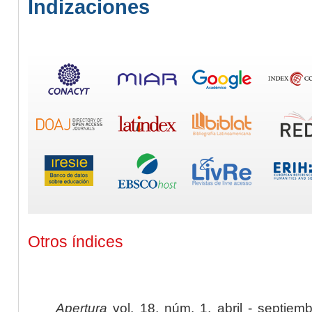
Indizaciones
Otros índices
Apertura
vol. 18, núm. 1, abril - septiem