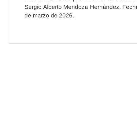
Sergio Alberto Mendoza Hernández. Fecha 
de marzo de 2026.