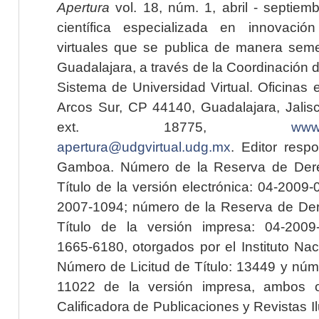
Apertura
vol. 18, núm. 1, abril - septiem
científica especializada en innovaci
virtuales que se publica de manera seme
Guadalajara, a través de la Coordinación 
Sistema de Universidad Virtual. Oficinas 
Arcos Sur, CP 44140, Guadalajara, Jalisc
ext. 18775,
www.
apertura@udgvirtual.udg.mx
. Editor resp
Gamboa. Número de la Reserva de Dere
Título de la versión electrónica: 04-200
2007-1094; número de la Reserva de Der
Título de la versión impresa: 04-200
1665-6180, otorgados por el Instituto Nac
Número de Licitud de Título: 13449 y núme
11022 de la versión impresa, ambos o
Calificadora de Publicaciones y Revistas I