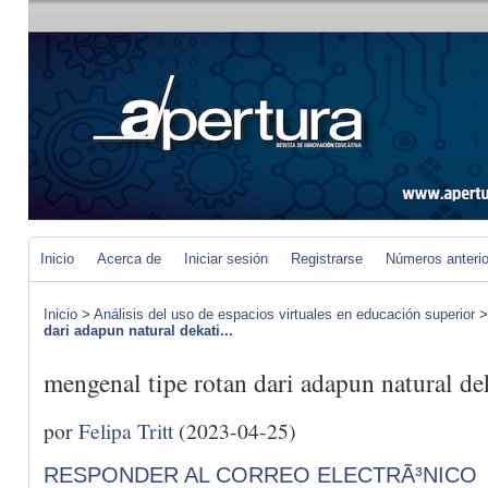
Inicio
Acerca de
Iniciar sesión
Registrarse
Números anteri
Inicio
>
Análisis del uso de espacios virtuales en educación superior
dari adapun natural dekati...
mengenal tipe rotan dari adapun natural de
por
Felipa Tritt
(2023-04-25)
RESPONDER AL CORREO ELECTRÃ³NICO