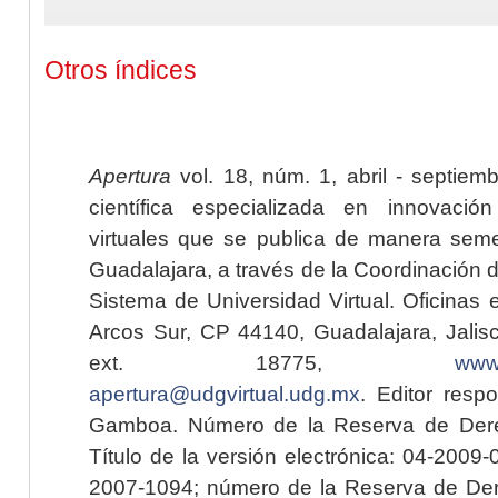
Otros índices
Apertura
vol. 18, núm. 1, abril - septiem
científica especializada en innovaci
virtuales que se publica de manera seme
Guadalajara, a través de la Coordinación 
Sistema de Universidad Virtual. Oficinas 
Arcos Sur, CP 44140, Guadalajara, Jalisc
ext. 18775,
www.
apertura@udgvirtual.udg.mx
. Editor resp
Gamboa. Número de la Reserva de Dere
Título de la versión electrónica: 04-200
2007-1094; número de la Reserva de Der