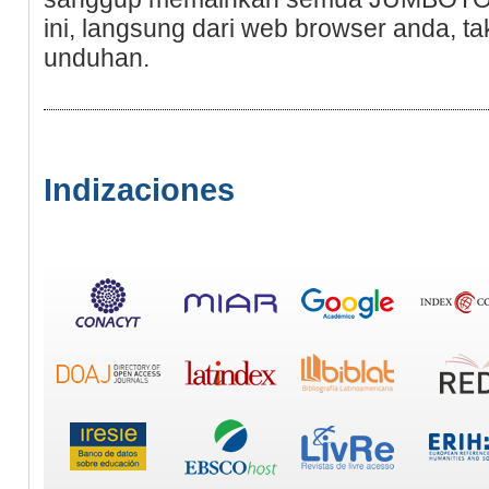
іni, langsung dari web browser anda, t
unduhan.
Indizaciones