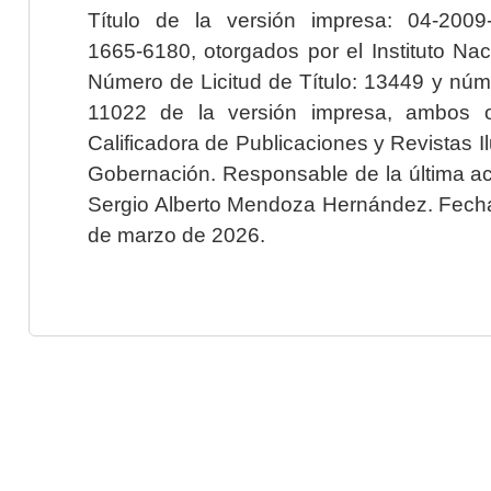
Título de la versión impresa: 04-200
1665-6180, otorgados por el Instituto Nac
Número de Licitud de Título: 13449 y núme
11022 de la versión impresa, ambos o
Calificadora de Publicaciones y Revistas I
Gobernación. Responsable de la última ac
Sergio Alberto Mendoza Hernández. Fecha 
de marzo de 2026.