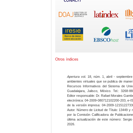
Otros índices
Apertura
vol. 18, núm. 1, abril - septiembre
ambientes virtuales que se publica de maner
Recursos Informativos del Sistema de Univ
Guadalajara, Jalisco, México. Tel.: 3268-8
Editor responsable: Dr. Rafael Morales Gambo
electrónica: 04-2009-080712102200-203, e-I
de la versión impresa: 04-2009-12151227330
Autor. Número de Licitud de Título: 13449 y
por la Comisión Calificadora de Publicacio
última actualización de este número: Sergi
2026.