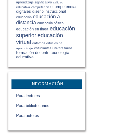
aprendizaje significativo
calidad
competencias
educativa
competencias
digitales
diseño instruccional
educación a
educación
distancia
educación básica
educación
educación en línea
educación
superior
virtual
entornos virtuales de
estudiantes universitarios
aprendizaje
formación docente
tecnología
educativa
INFORMACIÓN
Para lectores
Para bibliotecarios
Para autores