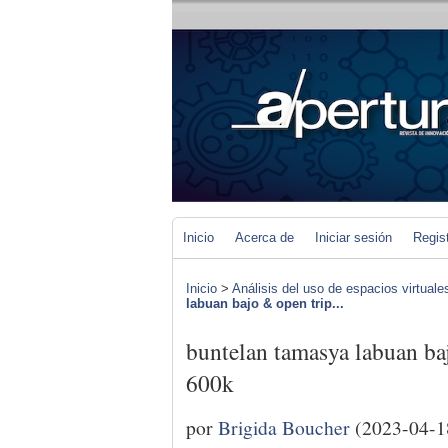
Inicio
Acerca de
Iniciar sesión
Regis
Inicio
>
Análisis del uso de espacios virtuale
labuan bajo & open trip...
buntelan tamasya labuan ba
600k
por
Brigida Boucher
(2023-04-1