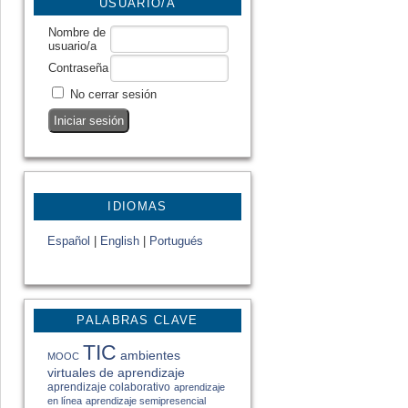
USUARIO/A
Nombre de
usuario/a
Contraseña
No cerrar sesión
IDIOMAS
Español
|
English
|
Portugués
PALABRAS CLAVE
TIC
ambientes
MOOC
virtuales de aprendizaje
aprendizaje colaborativo
aprendizaje
en línea
aprendizaje semipresencial