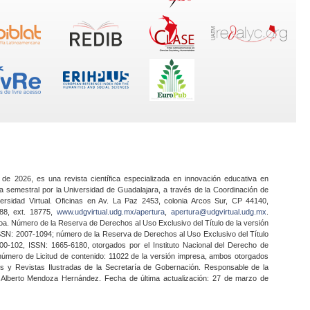
 de 2026, es una revista científica especializada en innovación educativa en
a semestral por la Universidad de Guadalajara, a través de la Coordinación de
ersidad Virtual. Oficinas en Av. La Paz 2453, colonia Arcos Sur, CP 44140,
888, ext. 18775,
www.udgvirtual.udg.mx/apertura
,
apertura@udgvirtual.udg.mx
.
a. Número de la Reserva de Derechos al Uso Exclusivo del Título de la versión
SSN: 2007-1094; número de la Reserva de Derechos al Uso Exclusivo del Título
0-102, ISSN: 1665-6180, otorgados por el Instituto Nacional del Derecho de
 número de Licitud de contenido: 11022 de la versión impresa, ambos otorgados
nes y Revistas Ilustradas de la Secretaría de Gobernación. Responsable de la
o Alberto Mendoza Hernández. Fecha de última actualización: 27 de marzo de