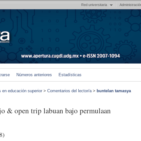
Red universitaria
Administració
trarse
Números anteriores
Estadísticas
s en educación superior
>
Comentarios del lector/a
>
buntelan tamasya
jo & open trip labuan bajo permulaan
8)