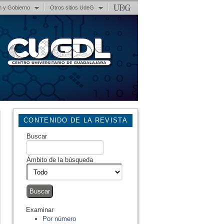
n y Gobierno
Otros sitios UdeG
CONTENIDO DE LA REVISTA
Buscar
Ámbito de la búsqueda
Examinar
Por número