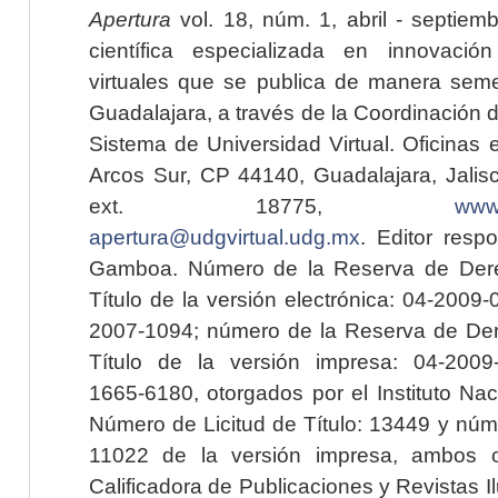
Apertura
vol. 18, núm. 1, abril - septiem
científica especializada en innovaci
virtuales que se publica de manera seme
Guadalajara, a través de la Coordinación 
Sistema de Universidad Virtual. Oficinas 
Arcos Sur, CP 44140, Guadalajara, Jalisc
ext. 18775,
www.
apertura@udgvirtual.udg.mx
. Editor resp
Gamboa. Número de la Reserva de Dere
Título de la versión electrónica: 04-200
2007-1094; número de la Reserva de Der
Título de la versión impresa: 04-200
1665-6180, otorgados por el Instituto Nac
Número de Licitud de Título: 13449 y núme
11022 de la versión impresa, ambos o
Calificadora de Publicaciones y Revistas I