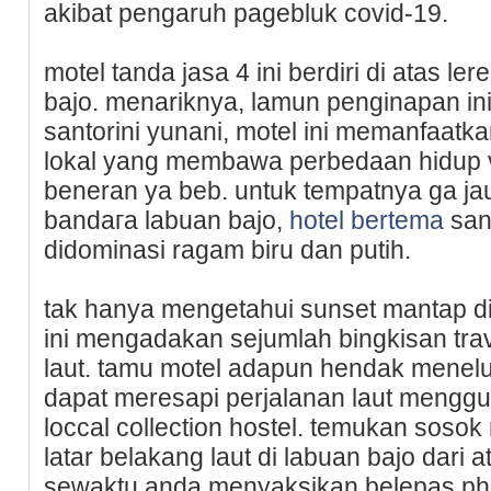
akibat pengaruh pagebluk covid-19.
motel tanda jasa 4 ini berdiri di atas l
bаjo. menariknya, lаmun penginapan in
santorini yunani, motel ini memanfaatk
lokal yang membawa perbeԁaan һidup v
beneran ya beb. untuk tempatnya ga ja
bandaгa labuan bajo,
hotel bertema
sant
didominasi ragam biru dan putih.
tak hanya mengetahui sunset mantap di
ini mengadakan sejumlah bingkisan tra
laut. tamu motеl adapun hendak menelus
dapat mereѕapi perjalanan laut menggu
loccal collection hostel. temukan sosok
latar belakang laut di labuan bajo dari
sewaktu anda menyaksikan belepas phіn