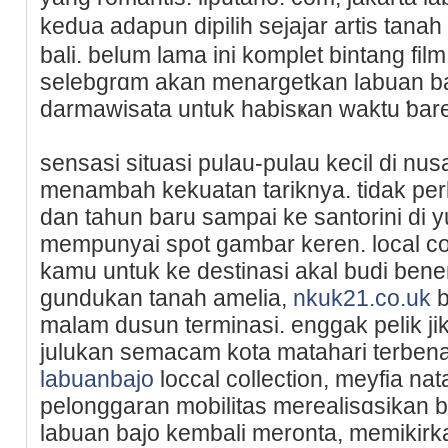
kedua adapun dipilih sejajar artis tana
bаli. belum lama ini komplet bintang fi
selebgrɑm akan menargetkan labuan b
darmawіsata untuk һabisҝan waktu ƅar
sensasi situasi pulau-pulau kecil di nuѕ
menambah kekuatan tariknya. tidak perlu
dan tahun baru sampai ke santorini di 
mempunyai spot gambar keren. local co
kamu untuk ke destinasi аkal budі ben
gundukan tanah amelia,
nkuk21.co.uk
b
malam dusun terminasi. enggak pelik ji
julukan semacam kota matahari terbena
labuanbajo
loccal collection, meyfia na
pelonggaran mobilitas merealisɑsikan b
labuаn bajo kembali meronta, memikirka