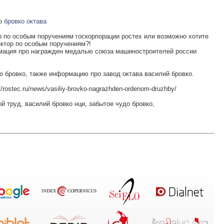
ро
бровко октава
 по особым поручениям госкорпорации ростех или возможно хотите
ектор по особым поручениям?!
мация про награжден медалью союза машиностроителей россии
 бровко, также информацию про завод октава василий бровко.
/rostec.ru/news/vasiliy-brovko-nagrazhden-ordenom-druzhby/
ый труд, василий бровко нци, забытое чудо бровко,