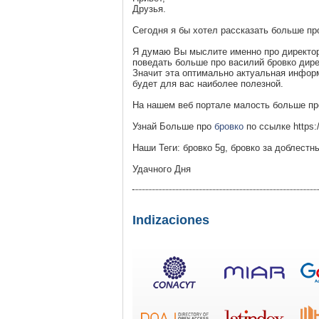
Друзья.
Сегодня я бы хотел рассказать больше п
Я думаю Вы мыслите именно про директор
поведать больше про василий бровко дир
Значит эта оптимально актуальная инфор
будет для вас наиболее полезной.
На нашем веб портале малость больше про
Узнай Больше про
бровко
по ссылке https:/
Наши Теги: бровко 5g, бровко за доблестн
Удачного Дня
Indizaciones