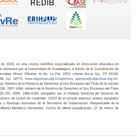
 de 2026, es una revista científica especializada en innovación educativa en
a semestral por la Universidad de Guadalajara, a través de la Coordinación de
ersidad Virtual. Oficinas en Av. La Paz 2453, colonia Arcos Sur, CP 44140,
888, ext. 18775,
www.udgvirtual.udg.mx/apertura
,
apertura@udgvirtual.udg.mx
.
a. Número de la Reserva de Derechos al Uso Exclusivo del Título de la versión
SSN: 2007-1094; número de la Reserva de Derechos al Uso Exclusivo del Título
0-102, ISSN: 1665-6180, otorgados por el Instituto Nacional del Derecho de
 número de Licitud de contenido: 11022 de la versión impresa, ambos otorgados
nes y Revistas Ilustradas de la Secretaría de Gobernación. Responsable de la
o Alberto Mendoza Hernández. Fecha de última actualización: 27 de marzo de