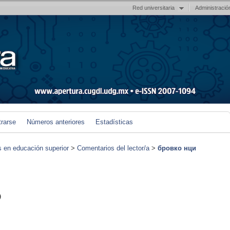
Red universitaria
Administració
trarse
Números anteriores
Estadísticas
s en educación superior
>
Comentarios del lector/a
>
бровко нци
)