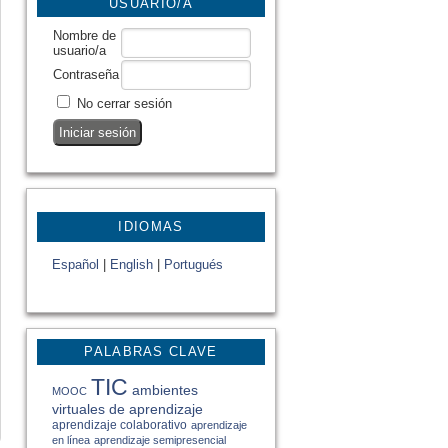
USUARIO/A
Nombre de
usuario/a
Contraseña
No cerrar sesión
IDIOMAS
Español
|
English
|
Portugués
PALABRAS CLAVE
TIC
ambientes
MOOC
virtuales de aprendizaje
aprendizaje colaborativo
aprendizaje
en línea
aprendizaje semipresencial