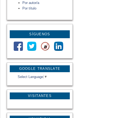
Por autor/a
Por título
SÍGUENOS
GOOGLE TRANSLATE
Select Language
▼
VISITANTES