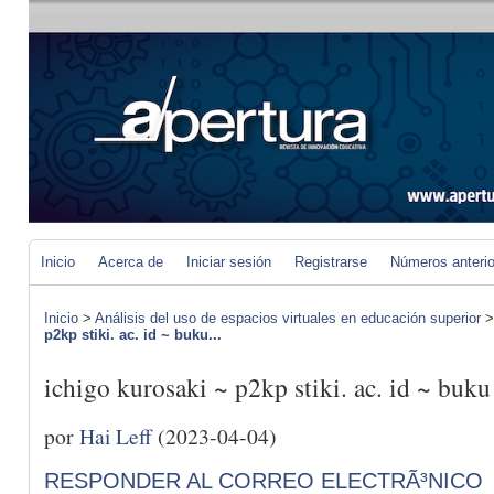
Inicio
Acerca de
Iniciar sesión
Registrarse
Números anteri
Inicio
>
Análisis del uso de espacios virtuales en educación superior
p2kp stiki. ac. id ~ buku...
ichigo kurosaki ~ p2kp stiki. ac. id ~ buku
por
Hai Leff
(2023-04-04)
RESPONDER AL CORREO ELECTRÃ³NICO