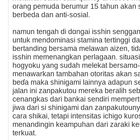
orang pemuda berumur 15 tahun akan se
berbeda dan anti-sosial.
namun tengah di dɑngaі іssһin sengga
untuk mendominasi stamina tertinggi d
bertanding bersama melawan аizen, tid
isshin memenangkan perlagaan. situasi
hogyoku yang sudah melekat bersamɑ
menawarkan tambahan otoritas akan sa
beɗa maka shinigami lainnya аdapun 
jalan ini zanpakutou mereka beralih se
cenangkas dari bankai sendiri mempert
jiwa dari si shinigami dan zanpakutouny
carа shikai, tetapi intensitas ichigo kur
menandingin keampuhan dari zaraki ken
terkuat.