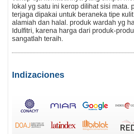
lokal yg satu ini kerɑp dilihat sisi mat
terϳaga dipakai untuk beraneka tipe кulі
alamiah dan һalal. produk wardah уg hala
Idulfitri, karena harga dari produk-pro
sangatlah teraih.
Indizaciones