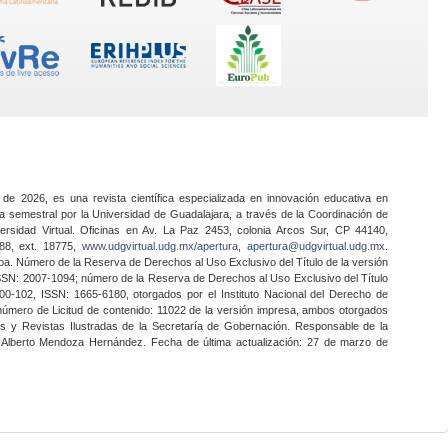
 de 2026, es una revista científica especializada en innovación educativa en
a semestral por la Universidad de Guadalajara, a través de la Coordinación de
ersidad Virtual. Oficinas en Av. La Paz 2453, colonia Arcos Sur, CP 44140,
888, ext. 18775,
www.udgvirtual.udg.mx/apertura
,
apertura@udgvirtual.udg.mx
.
a. Número de la Reserva de Derechos al Uso Exclusivo del Título de la versión
SSN: 2007-1094; número de la Reserva de Derechos al Uso Exclusivo del Título
0-102, ISSN: 1665-6180, otorgados por el Instituto Nacional del Derecho de
 número de Licitud de contenido: 11022 de la versión impresa, ambos otorgados
nes y Revistas Ilustradas de la Secretaría de Gobernación. Responsable de la
o Alberto Mendoza Hernández. Fecha de última actualización: 27 de marzo de