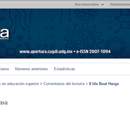
Red universitaria
Administració
trarse
Números anteriores
Estadísticas
s en educación superior
>
Comentarios del lector/a
>
8 Ide Buat Harga
asa