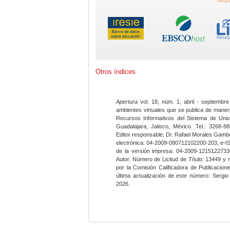
Otros índices
Apertura
vol. 18, núm. 1, abril - septiembre
ambientes virtuales que se publica de maner
Recursos Informativos del Sistema de Univ
Guadalajara, Jalisco, México. Tel.: 3268-8
Editor responsable: Dr. Rafael Morales Gambo
electrónica: 04-2009-080712102200-203, e-I
de la versión impresa: 04-2009-12151227330
Autor. Número de Licitud de Título: 13449 y
por la Comisión Calificadora de Publicacio
última actualización de este número: Sergi
2026.