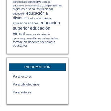
aprendizaje significativo
calidad
competencias
educativa
competencias
digitales
diseño instruccional
educación a
educación
distancia
educación básica
educación
educación en línea
educación
superior
virtual
entornos virtuales de
estudiantes universitarios
aprendizaje
formación docente
tecnología
educativa
INFORMACIÓN
Para lectores
Para bibliotecarios
Para autores