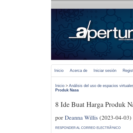
Inicio
Acerca de
Iniciar sesión
Regis
Inicio
>
Análisis del uso de espacios virtuale
Produk Nasa
8 Ide Buat Harga Produk N
por
Deanna Willis
(2023-04-03)
RESPONDER AL CORREO ELECTRÃ³NICO