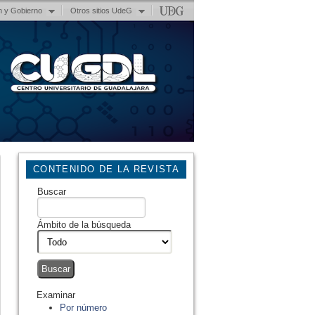
n y Gobierno
Otros sitios UdeG
CONTENIDO DE LA REVISTA
Buscar
Ámbito de la búsqueda
Examinar
Por número