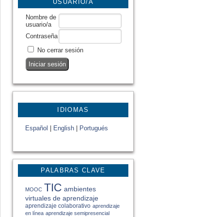
USUARIO/A
Nombre de
usuario/a
Contraseña
No cerrar sesión
IDIOMAS
Español
|
English
|
Portugués
PALABRAS CLAVE
TIC
ambientes
MOOC
virtuales de aprendizaje
aprendizaje colaborativo
aprendizaje
en línea
aprendizaje semipresencial