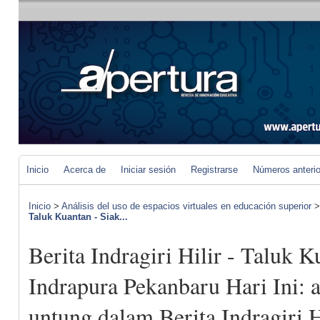
Inicio
Acerca de
Iniciar sesión
Registrarse
Números anteri
Inicio
>
Análisis del uso de espacios virtuales en educación superior
Taluk Kuantan - Siak...
Berita Indragiri Hilir - Taluk K
Indrapura Pekanbaru Hari Ini: 
untung dalam Berita Indragiri 