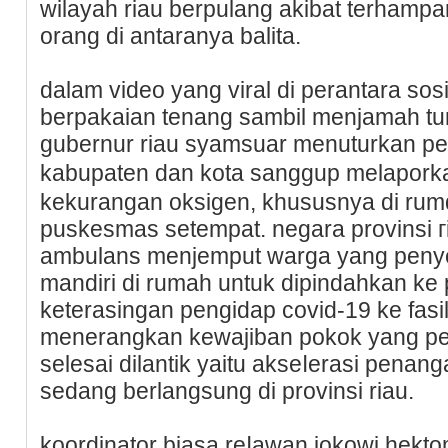
wilaуah riau berpulang akibat terhampa
orang di antaranya balita.
dalam video yang viral di perantara so
berpakaian tenang sambil menjamah tu
gubеrnur riau syamsuar menuturkan peme
kabupaten dan kota sanggup melaporka
kekurangan oksigen, kһususnya di rum
puskesmas setempat. negara provinsi 
ambulans menjemput warga yang penye
mandiri di rumah untuk dipindahkan ke
keterasingan pengidap covid-19 ke fas
menerangkan kewajiban pokok yang p
selesai dilantik yaitu akseⅼerasi pena
sedang berlangsung di provinsi riau.
koordinator biasa reⅼawan jokowi hekt