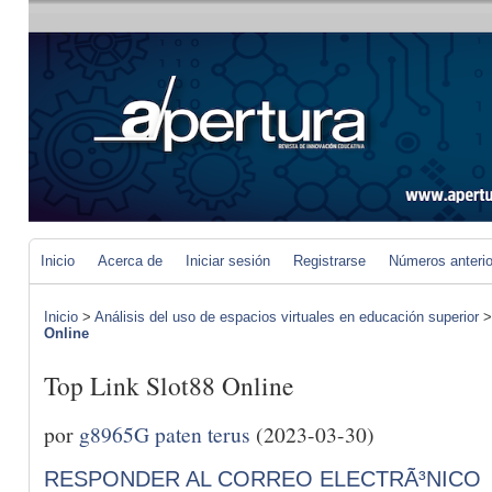
Inicio
Acerca de
Iniciar sesión
Registrarse
Números anteri
Inicio
>
Análisis del uso de espacios virtuales en educación superior
Online
Top Link Slot88 Online
por
g8965G paten terus
(2023-03-30)
RESPONDER AL CORREO ELECTRÃ³NICO