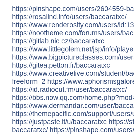
https://pinshape.com/users/2604559-b
https://rosalind.info/users/baccaratxc/
https://www.renderosity.com/users/id:
https://nootheme.com/forums/users/bac
https://gitlab.nic.cz/baccaratxc
https://www.littlegolem.net/jsp/info/pla
https://www.bigpictureclasses.com/use
https://gitea.petton.fr/baccaratxc
https://www.creativelive.com/student/b
freeform_2
https://www.aphorismsgalor
https://id.radiocut.fm/user/baccaratxc/
https://bbs.now.qq.com/home.php?mo
https://www.dermandar.com/user/bacca
https://themepacific.com/support/users/
https://justpaste.it/u/baccaratxc
https://s
baccaratxc/
https://pinshape.com/user