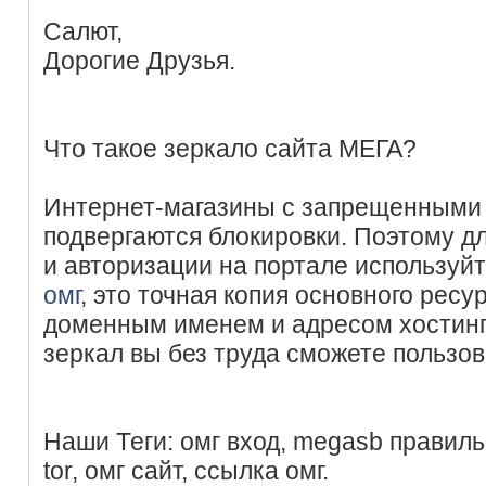
Салют,
Дорогие Друзья.
Что такое зеркало сайта МЕГА?
Интернет-магазины с запрещенными 
подвергаются блокировки. Поэтому д
и авторизации на портале используй
омг
, это точная копия основного рес
доменным именем и адресом хостинг
зеркал вы без труда сможете пользо
Наши Теги: омг вход, megasb правиль
tor, омг сайт, ссылка омг.