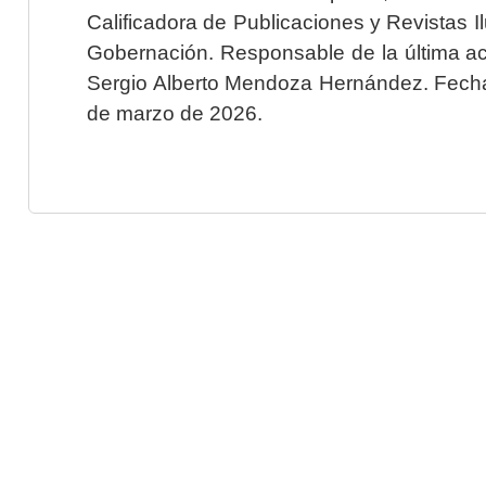
Calificadora de Publicaciones y Revistas I
Gobernación. Responsable de la última ac
Sergio Alberto Mendoza Hernández. Fecha 
de marzo de 2026.