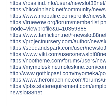
https://rosalind.info/users/newslot88net/
https://bitcoinblack.net/community/newsl
https://www.mobafire.com/profile/news
https://truewow.org/forum/memberlist.p
mode=viewprofile&u=10359865
https://www.fanfiction.net/~newslot88ne
https://projectnursery.com/author/newsl
https://seedandspark.com/user/newslot
https://www.viki.com/users/newslot88n
https://nootheme.com/forums/users/new
https://mymoleskine.moleskine.com/co
http://www.gothicpast.com/myomeka/p
https://www.heromachine.com/forums/u
https://jobs.staterequirement.com/emp
newslot88net