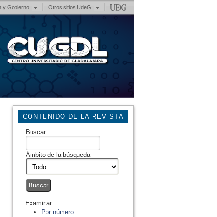
n y Gobierno
Otros sitios UdeG
CONTENIDO DE LA REVISTA
Buscar
Ámbito de la búsqueda
Examinar
Por número