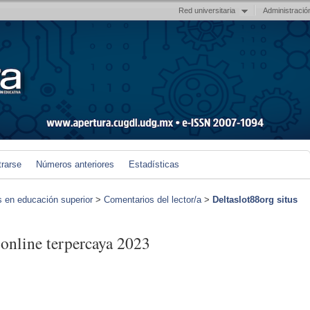
Red universitaria
Administració
trarse
Números anteriores
Estadísticas
s en educación superior
>
Comentarios del lector/a
>
Deltaslot88org situs
 online terpercaya 2023
)