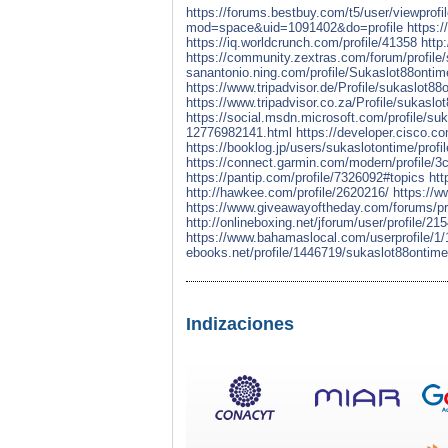
https://forums.bestbuy.com/t5/user/viewprofi
mod=space&uid=1091402&do=profile
https:/
https://iq.worldcrunch.com/profile/41358
http
https://community.zextras.com/forum/profile
sanantonio.ning.com/profile/Sukaslot88ontim
https://www.tripadvisor.de/Profile/sukaslot88
https://www.tripadvisor.co.za/Profile/sukaslo
https://social.msdn.microsoft.com/profile/su
12776982141.html
https://developer.cisco.
https://booklog.jp/users/sukaslotontime/profil
https://connect.garmin.com/modern/profile/
https://pantip.com/profile/7326092#topics
htt
http://hawkee.com/profile/2620216/
https://
https://www.giveawayoftheday.com/forums/pr
http://onlineboxing.net/jforum/user/profile/2
https://www.bahamaslocal.com/userprofile/1
ebooks.net/profile/1446719/sukaslot88ontime
Indizaciones