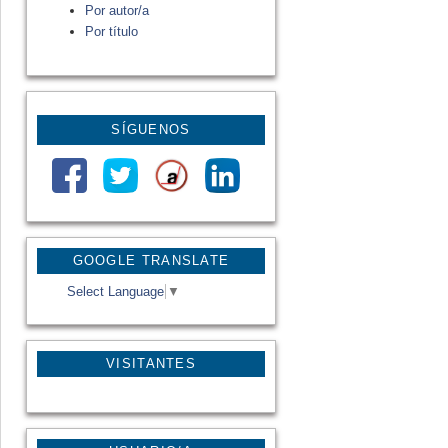
Por autor/a
Por título
SÍGUENOS
GOOGLE TRANSLATE
Select Language
▼
VISITANTES