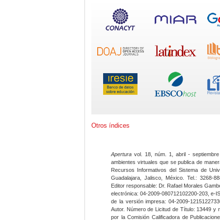
Otros índices
Apertura
vol. 18, núm. 1, abril - septiembre
ambientes virtuales que se publica de maner
Recursos Informativos del Sistema de Univ
Guadalajara, Jalisco, México. Tel.: 3268-8
Editor responsable: Dr. Rafael Morales Gambo
electrónica: 04-2009-080712102200-203, e-I
de la versión impresa: 04-2009-12151227330
Autor. Número de Licitud de Título: 13449 y
por la Comisión Calificadora de Publicacio