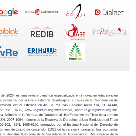
 de 2026, es una revista científica especializada en innovación educativa en
a semestral por la Universidad de Guadalajara, a través de la Coordinación de
ersidad Virtual. Oficinas en Av. La Paz 2453, colonia Arcos Sur, CP 44140,
888, ext. 18775,
www.udgvirtual.udg.mx/apertura
,
apertura@udgvirtual.udg.mx
.
a. Número de la Reserva de Derechos al Uso Exclusivo del Título de la versión
SSN: 2007-1094; número de la Reserva de Derechos al Uso Exclusivo del Título
0-102, ISSN: 1665-6180, otorgados por el Instituto Nacional del Derecho de
 número de Licitud de contenido: 11022 de la versión impresa, ambos otorgados
nes y Revistas Ilustradas de la Secretaría de Gobernación. Responsable de la