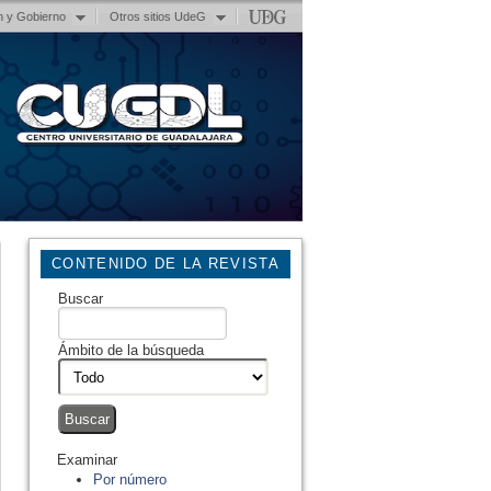
n y Gobierno
Otros sitios UdeG
CONTENIDO DE LA REVISTA
Buscar
Ámbito de la búsqueda
Examinar
Por número