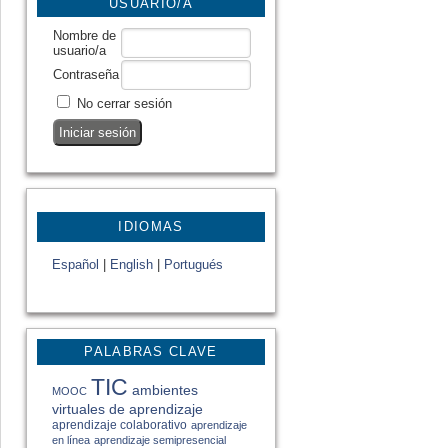
USUARIO/A
Nombre de
usuario/a
Contraseña
No cerrar sesión
IDIOMAS
Español
|
English
|
Portugués
PALABRAS CLAVE
TIC
ambientes
MOOC
virtuales de aprendizaje
aprendizaje colaborativo
aprendizaje
en línea
aprendizaje semipresencial