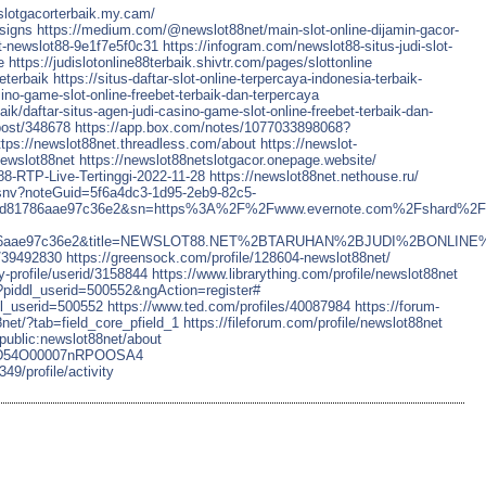
/slotgacorterbaik.my.cam/
signs
https://medium.com/@newslot88net/main-slot-online-dijamin-gacor-
ot-newslot88-9e1f7e5f0c31
https://infogram.com/newslot88-situs-judi-slot-
e
https://judislotonline88terbaik.shivtr.com/pages/slottonline
neterbaik
https://situs-daftar-slot-online-terpercaya-indonesia-terbaik-
ino-game-slot-online-freebet-terbaik-dan-terpercaya
baik/daftar-situs-agen-judi-casino-game-slot-online-freebet-terbaik-dan-
post/348678
https://app.box.com/notes/1077033898068?
ttps://newslot88net.threadless.com/about
https://newslot-
/newslot88net
https://newslot88netslotgacor.onepage.website/
ot88-RTP-Live-Tertinggi-2022-11-28
https://newslot88net.nethouse.ru/
/snv?noteGuid=5f6a4dc3-1d95-2eb9-82c5-
7d81786aae97c36e2&sn=https%3A%2F%2Fwww.evernote.com%2Fshard%2
81786aae97c36e2&title=NEWSLOT88.NET%2BTARUHAN%2BJUDI%2BO
/39492830
https://greensock.com/profile/128604-newslot88net/
-profile/userid/3158844
https://www.librarything.com/profile/newslot88net
p?piddl_userid=500552&ngAction=register#
dl_userid=500552
https://www.ted.com/profiles/40087984
https://forum-
net/?tab=field_core_pfield_1
https://fileforum.com/profile/newslot88net
r:public:newslot88net/about
d/0D54O00007nRPOOSA4
9/profile/activity