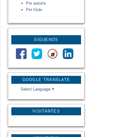
Por autor/a
Por título
SÍGUENOS
GOOGLE TRANSLATE
Select Language
▼
VISITANTES