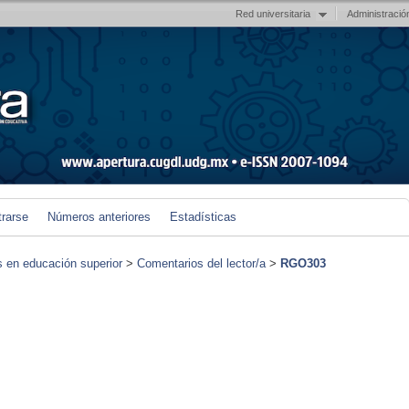
Red universitaria
Administració
trarse
Números anteriores
Estadísticas
s en educación superior
>
Comentarios del lector/a
>
RGO303