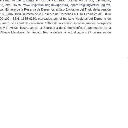
ersidad Virtual. Oficinas en Av. La Paz 2453, colonia Arcos Sur, CP 44140,
888, ext. 18775,
www.udgvirtual.udg.mx/apertura
,
apertura@udgvirtual.udg.mx
.
a. Número de la Reserva de Derechos al Uso Exclusivo del Título de la versión
SSN: 2007-1094; número de la Reserva de Derechos al Uso Exclusivo del Título
0-102, ISSN: 1665-6180, otorgados por el Instituto Nacional del Derecho de
 número de Licitud de contenido: 11022 de la versión impresa, ambos otorgados
nes y Revistas Ilustradas de la Secretaría de Gobernación. Responsable de la
o Alberto Mendoza Hernández. Fecha de última actualización: 27 de marzo de