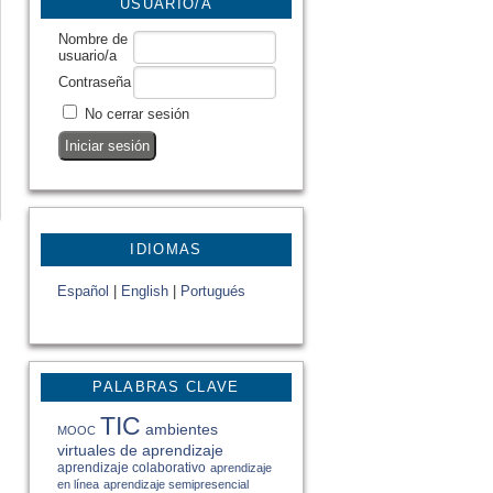
USUARIO/A
Nombre de
usuario/a
Contraseña
No cerrar sesión
IDIOMAS
Español
|
English
|
Portugués
PALABRAS CLAVE
TIC
ambientes
MOOC
virtuales de aprendizaje
aprendizaje colaborativo
aprendizaje
en línea
aprendizaje semipresencial