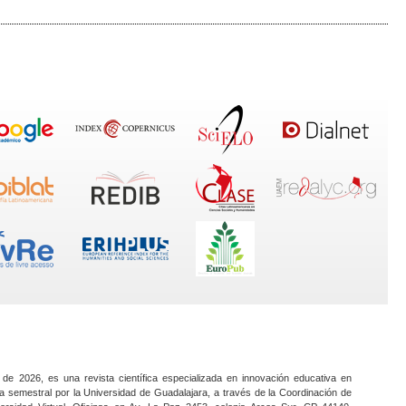
 de 2026, es una revista científica especializada en innovación educativa en
a semestral por la Universidad de Guadalajara, a través de la Coordinación de