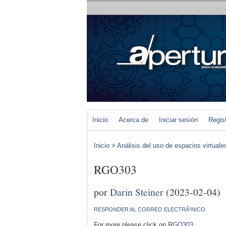
Inicio
Acerca de
Iniciar sesión
Regis
Inicio
>
Análisis del uso de espacios virtuale
RGO303
por
Darin Steiner
(2023-02-04)
RESPONDER AL CORREO ELECTRÃ³NICO
For more please click on
RGO303