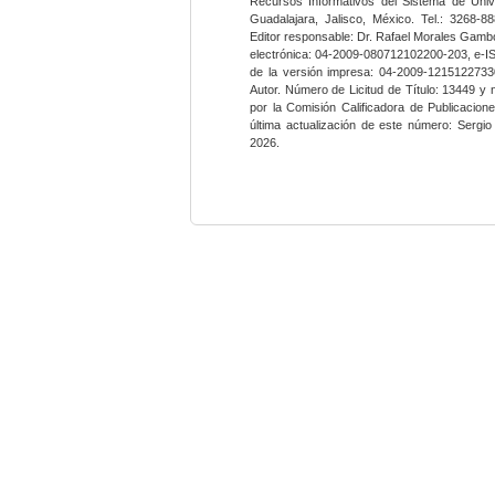
Recursos Informativos del Sistema de Univ
Guadalajara, Jalisco, México. Tel.: 3268-8
Editor responsable: Dr. Rafael Morales Gambo
electrónica: 04-2009-080712102200-203, e-I
de la versión impresa: 04-2009-12151227330
Autor. Número de Licitud de Título: 13449 y
por la Comisión Calificadora de Publicacio
última actualización de este número: Sergi
2026.