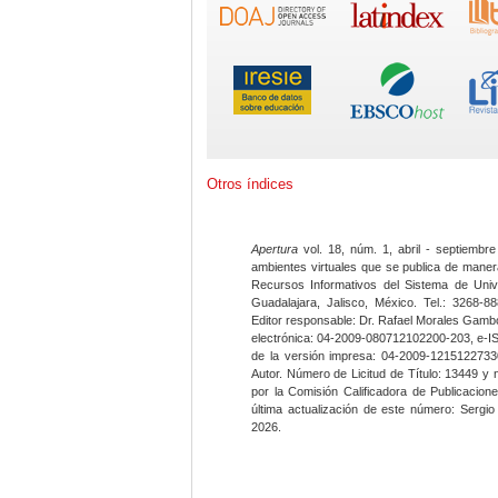
Otros índices
Apertura
vol. 18, núm. 1, abril - septiembre
ambientes virtuales que se publica de maner
Recursos Informativos del Sistema de Univ
Guadalajara, Jalisco, México. Tel.: 3268-8
Editor responsable: Dr. Rafael Morales Gambo
electrónica: 04-2009-080712102200-203, e-I
de la versión impresa: 04-2009-12151227330
Autor. Número de Licitud de Título: 13449 y
por la Comisión Calificadora de Publicacio
última actualización de este número: Sergi
2026.