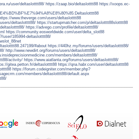
ra.ru/user/deltaslotttt88/
https://zaap.bio/deltaslotttt88
https://xoops.ec-
ex.php/%E4%BD%BF%E7%94%A8%E8%80%85:Deltaslotttt88
https://www.theverge.com/users/deltaslotttt88
sers/deltaslotttt88/
https://startupmatcher.com/p/deltaslotttt88slotttt88
eltaslotttt88/
https://advego.com/profile/deltaslotttt88/
tml
https://community.eosworldwide.com/user/delta_slot88
?/user/185994-deltaslotttt88/
wslot_88net
taslotttt88.247199/#about
https://440hz.my/forums/users/deltaslotttt88/
88/
http://www.newdirt.org/forums/users/deltaslotttt88/
w.insideprecisionmedicine.com/members/deltaslotttt88/
t88/activity/
https://www.aiatlanta.org/forums/users/deltaslotttt88/
ps://gitea.petton.fr/deltaslotttt88
https://qna.habr.com/user/deltaslotttt88
otttt88
https://forum.codeigniter.com/member.php?
sagecrm.com/members/deltaslotttt88/default.aspx
t88/