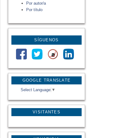
Por autor/a
Por título
SÍGUENOS
GOOGLE TRANSLATE
Select Language
▼
VISITANTES