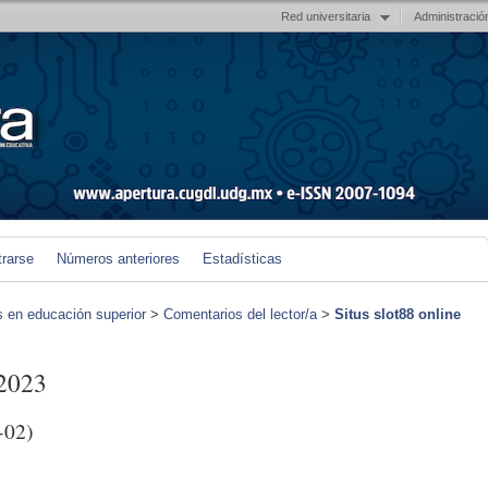
Red universitaria
Administració
trarse
Números anteriores
Estadísticas
s en educación superior
>
Comentarios del lector/a
>
Situs slot88 online
 2023
-02)