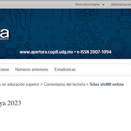
Red universitaria
Administració
trarse
Números anteriores
Estadísticas
s en educación superior
>
Comentarios del lector/a
>
Situs slot88 online
aya 2023