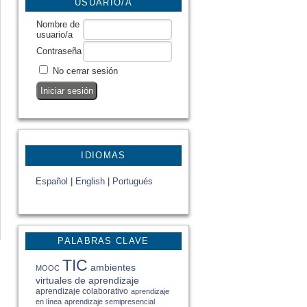
USUARIO/A
Nombre de
usuario/a
Contraseña
No cerrar sesión
IDIOMAS
Español
|
English
|
Portugués
PALABRAS CLAVE
TIC
ambientes
MOOC
virtuales de aprendizaje
aprendizaje colaborativo
aprendizaje
en línea
aprendizaje semipresencial