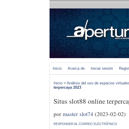
Inicio
Acerca de
Iniciar sesión
Regis
Inicio
>
Análisis del uso de espacios virtuale
terpercaya 2023
Situs slot88 online terperc
por
master slot74
(2023-02-02)
RESPONDER AL CORREO ELECTRÃ³NICO