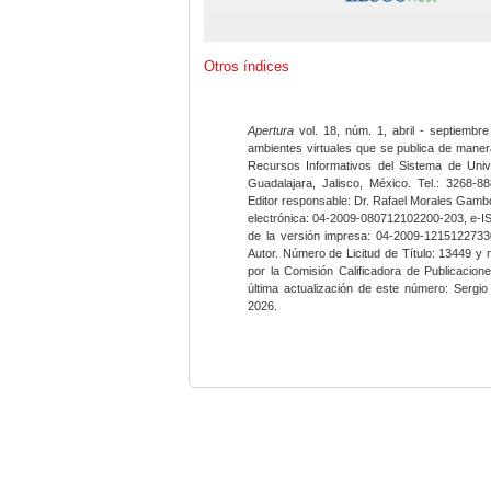
Otros índices
Apertura
vol. 18, núm. 1, abril - septiembre
ambientes virtuales que se publica de maner
Recursos Informativos del Sistema de Univ
Guadalajara, Jalisco, México. Tel.: 3268-8
Editor responsable: Dr. Rafael Morales Gambo
electrónica: 04-2009-080712102200-203, e-I
de la versión impresa: 04-2009-12151227330
Autor. Número de Licitud de Título: 13449 y
por la Comisión Calificadora de Publicacio
última actualización de este número: Sergi
2026.