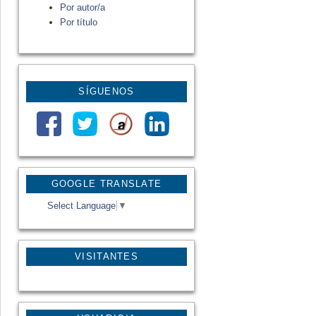
Por autor/a
Por título
SÍGUENOS
GOOGLE TRANSLATE
Select Language
▼
VISITANTES