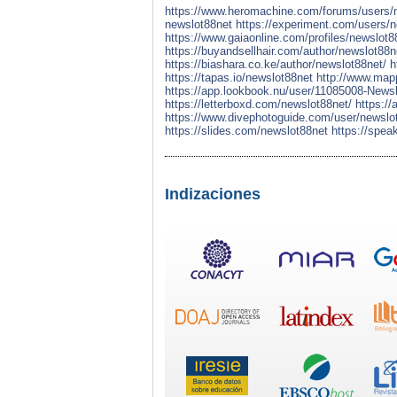
https://www.heromachine.com/forums/users/
newslot88net
https://experiment.com/users/
https://www.gaiaonline.com/profiles/newslot
https://buyandsellhair.com/author/newslot88n
https://biashara.co.ke/author/newslot88net/
h
https://tapas.io/newslot88net
http://www.map
https://app.lookbook.nu/user/11085008-News
https://letterboxd.com/newslot88net/
https://
https://www.divephotoguide.com/user/newslo
https://slides.com/newslot88net
https://spe
Indizaciones