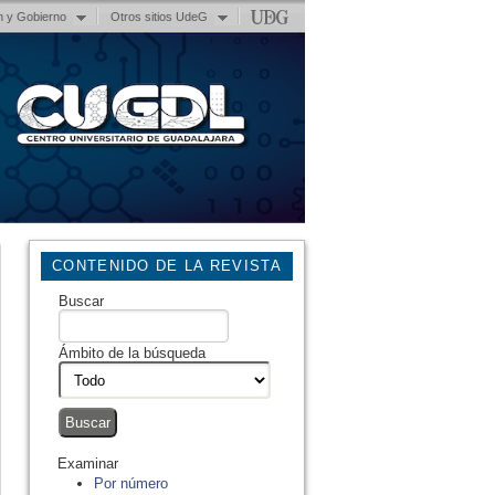
n y Gobierno
Otros sitios UdeG
CONTENIDO DE LA REVISTA
Buscar
Ámbito de la búsqueda
Examinar
Por número