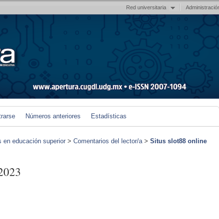
Red universitaria
Administració
trarse
Números anteriores
Estadísticas
s en educación superior
>
Comentarios del lector/a
>
Situs slot88 online
 2023