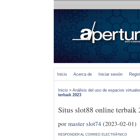
Inicio
Acerca de
Iniciar sesión
Regis
Inicio
>
Análisis del uso de espacios virtuale
terbaik 2023
Situs slot88 online terbaik
por
master slot74
(2023-02-01)
RESPONDER AL CORREO ELECTRÃ³NICO