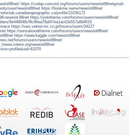
newslot88net/
https://codap.concord.org/forums/users/newslot88netgmail-
unity/user/newslot88net
https://bookme.name/newslot88net
photoclub.canadiangeographic.ca/profile/21036172
98-newslot-88net
https://yolotheme.com/forums/users/newslot88net/
embers/9e448048cf8c96ea78af47ea1ac63e557a8d4015
ormace
https://vws.vektor-inc.co.jp/forums/users/34227
8net
https://sensationaltheme.com/forums/users/newslot88net/
lot88net
https://www.kaggle.com/newslot88net
emes.net/forums/users/newslot88net/
s://www.zotero.org/newslot88net
ction=profile&uid=63370