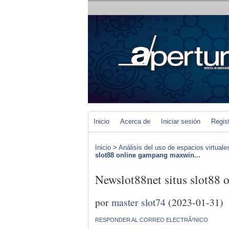
Inicio
Acerca de
Iniciar sesión
Regis
Inicio
>
Análisis del uso de espacios virtuale
slot88 online gampang maxwin...
Newslot88net situs slot88
por
master slot74
(2023-01-31)
RESPONDER AL CORREO ELECTRÃ³NICO