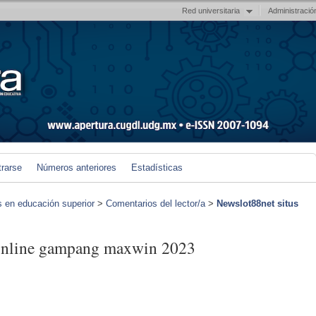
Red universitaria
Administració
trarse
Números anteriores
Estadísticas
s en educación superior
>
Comentarios del lector/a
>
Newslot88net situs
 online gampang maxwin 2023