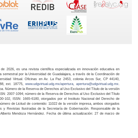
 de 2026, es una revista científica especializada en innovación educativa en
a semestral por la Universidad de Guadalajara, a través de la Coordinación de
ersidad Virtual. Oficinas en Av. La Paz 2453, colonia Arcos Sur, CP 44140,
888, ext. 18775,
www.udgvirtual.udg.mx/apertura
,
apertura@udgvirtual.udg.mx
.
a. Número de la Reserva de Derechos al Uso Exclusivo del Título de la versión
SSN: 2007-1094; número de la Reserva de Derechos al Uso Exclusivo del Título
0-102, ISSN: 1665-6180, otorgados por el Instituto Nacional del Derecho de
 número de Licitud de contenido: 11022 de la versión impresa, ambos otorgados
nes y Revistas Ilustradas de la Secretaría de Gobernación. Responsable de la
o Alberto Mendoza Hernández. Fecha de última actualización: 27 de marzo de