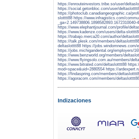
https://enrouteinvestors.tribe.so/user/deltaslo
https://social.getonbloc.com/user/deltaslotttt
https://photoclub.canadiangeographic.ca/prof
slotttt88
https://www.infragistics.com/com
_ga=2.149738806.1898582893.1672310040-
https://www.elephantjournal.com/profile/deltas
https://www.kadenze.com/users/delta-slotttt
https://trabajo.merca20.com/author/deltaslott
https://talk.plesk.com/members/deltaslotttt
deltaslotttt88
https://jobs.windomnews.com/e
https://jobs.michigandental.org/employers/16
https://www.benzworld.org/members/deltaslot
https://www.flyingsolo.com.au/members/deltasl
https://www.bitrated.com/deltaslotttt88
https:
mod=space&uid=2880554
https://ardexpert.
https://findaspring.com/members/deltaslotttt
https://agoracom.com/members/deltaslotttt8
Indizaciones