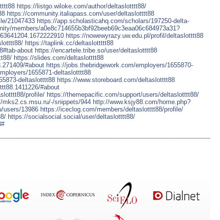
tttt88
https://listgo.wiloke.com/author/deltaslotttt88/
88
https://community.italiapass.com/user/deltaslotttt88
ile/21047433
https://app.scholasticahq.com/scholars/197250-delta-
munity/members/a0e8c714655b3bf92beeb69c3eaa06c684973a31?
463641204.1672222910
https://nowewyrazy.uw.edu.pl/profil/deltaslotttt88
lotttt88/
https://taplink.cc/deltaslottttt88
88#tab-about
https://encartele.tribe.so/user/deltaslotttt88
tt88/
https://slides.com/deltaslotttt88
88.271409/#about
https://jobs.thebridgework.com/employers/1655870-
mployers/1655871-deltaslotttt88
55873-deltaslotttt88
https://www.storeboard.com/deltaslotttt88
ttt88.1411226/#about
otttt88/profile/
https://themepacific.com/support/users/deltaslotttt88/
//mks2.cs.msu.ru/-/snippets/944
http://www.ksjy88.com/home.php?
ru/users/13986
https://iceclog.com/members/deltaslotttt88/profile/
88/
https://socialsocial.social/user/deltaslotttt88/
8#