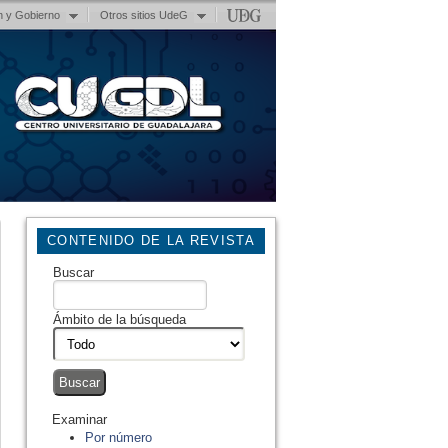
n y Gobierno
Otros sitios UdeG
CONTENIDO DE LA REVISTA
Buscar
Ámbito de la búsqueda
Examinar
Por número