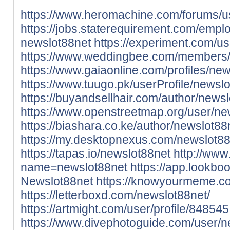
https://www.heromachine.com/forums/u
https://jobs.staterequirement.com/emp
newslot88net
https://experiment.com/u
https://www.weddingbee.com/members/
https://www.gaiaonline.com/profiles/ne
https://www.tuugo.pk/userProfile/news
https://buyandsellhair.com/author/newsl
https://www.openstreetmap.org/user/ne
https://biashara.co.ke/author/newslot88
https://my.desktopnexus.com/newslot8
https://tapas.io/newslot88net
http://ww
name=newslot88net
https://app.lookbo
Newslot88net
https://knowyourmeme.c
https://letterboxd.com/newslot88net/
https://artmight.com/user/profile/848545
https://www.divephotoguide.com/user/n