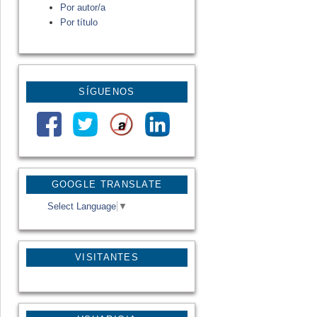
Por autor/a
Por título
SÍGUENOS
GOOGLE TRANSLATE
Select Language
▼
VISITANTES