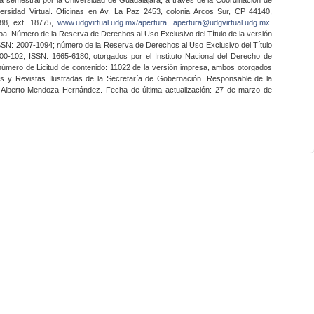
ersidad Virtual. Oficinas en Av. La Paz 2453, colonia Arcos Sur, CP 44140,
888, ext. 18775,
www.udgvirtual.udg.mx/apertura
,
apertura@udgvirtual.udg.mx
.
a. Número de la Reserva de Derechos al Uso Exclusivo del Título de la versión
SSN: 2007-1094; número de la Reserva de Derechos al Uso Exclusivo del Título
0-102, ISSN: 1665-6180, otorgados por el Instituto Nacional del Derecho de
 número de Licitud de contenido: 11022 de la versión impresa, ambos otorgados
nes y Revistas Ilustradas de la Secretaría de Gobernación. Responsable de la
o Alberto Mendoza Hernández. Fecha de última actualización: 27 de marzo de