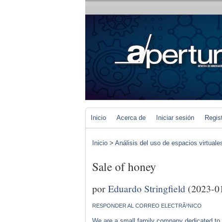
Inicio
Acerca de
Iniciar sesión
Regis
Inicio
>
Análisis del uso de espacios virtuale
Sale of honey
por
Eduardo Stringfield
(2023-0
RESPONDER AL CORREO ELECTRÃ³NICO
We are a small family company dedicated to 