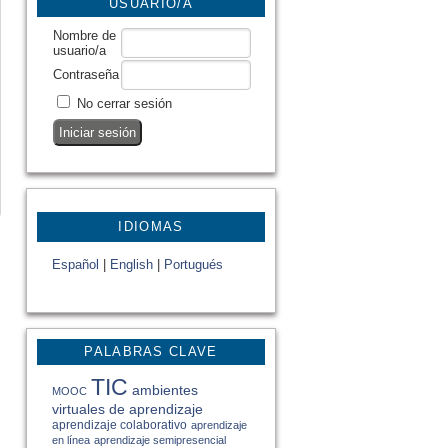
USUARIO/A
Nombre de
usuario/a
Contraseña
No cerrar sesión
IDIOMAS
Español
|
English
|
Portugués
PALABRAS CLAVE
TIC
ambientes
MOOC
virtuales de aprendizaje
aprendizaje colaborativo
aprendizaje
en línea
aprendizaje semipresencial