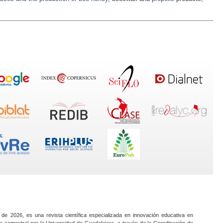
 de 2026, es una revista científica especializada en innovación educativa en
a semestral por la Universidad de Guadalajara, a través de la Coordinación de