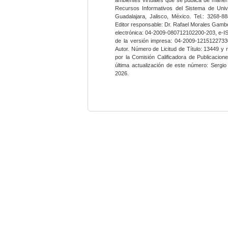
Recursos Informativos del Sistema de Univ
Guadalajara, Jalisco, México. Tel.: 3268-8
Editor responsable: Dr. Rafael Morales Gambo
electrónica: 04-2009-080712102200-203, e-I
de la versión impresa: 04-2009-12151227330
Autor. Número de Licitud de Título: 13449 y
por la Comisión Calificadora de Publicacio
última actualización de este número: Sergi
2026.