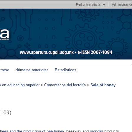
Red universitaria
Administració
trarse
Números anteriores
Estadísticas
s en educación superior
>
Comentarios del lector/a
>
Sale of honey
1-09)
bees and the production of bee honey
, beeswax and
propolis
products,