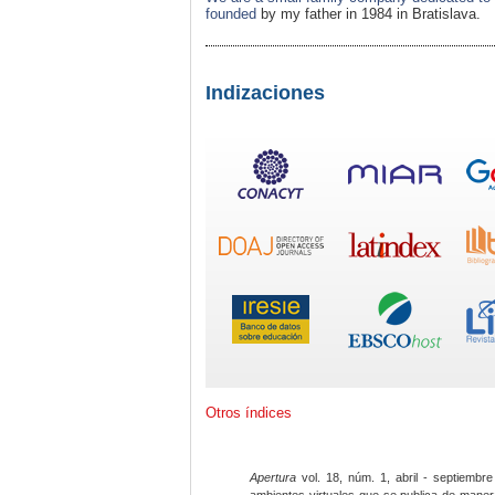
founded
by my father in 1984 in Bratislava.
Indizaciones
Otros índices
Apertura
vol. 18, núm. 1, abril - septiembre
ambientes virtuales que se publica de maner