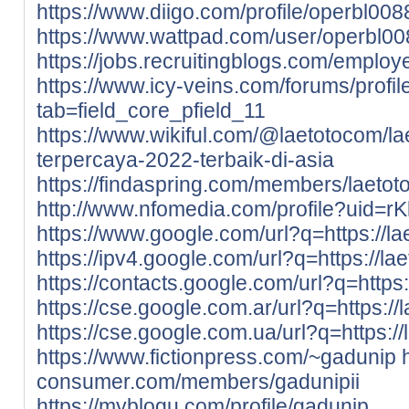
https://www.diigo.com/profile/operbl008
https://www.wattpad.com/user/operbl00
https://jobs.recruitingblogs.com/emplo
https://www.icy-veins.com/forums/profi
tab=field_core_pfield_11
https://www.wikiful.com/@laetotocom/la
terpercaya-2022-terbaik-di-asia
https://findaspring.com/members/laetot
http://www.nfomedia.com/profile?uid=r
https://www.google.com/url?q=https://la
https://ipv4.google.com/url?q=https://la
https://contacts.google.com/url?q=https:
https://cse.google.com.ar/url?q=https://
https://cse.google.com.ua/url?q=https://
https://www.fictionpress.com/~gadunip
consumer.com/members/gadunipii
https://myblogu.com/profile/gadunip