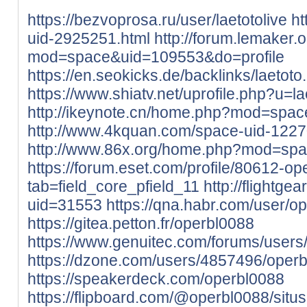
https://bezvoprosa.ru/user/laetotolive
ht
uid-2925251.html
http://forum.lemaker
mod=space&uid=109553&do=profile
https://en.seokicks.de/backlinks/laetoto.
https://www.shiatv.net/uprofile.php?u=l
http://ikeynote.cn/home.php?mod=spa
http://www.4kquan.com/space-uid-1227
http://www.86x.org/home.php?mod=sp
https://forum.eset.com/profile/80612-op
tab=field_core_pfield_11
http://flightge
uid=31553
https://qna.habr.com/user/o
https://gitea.petton.fr/operbl0088
https://www.genuitec.com/forums/users
https://dzone.com/users/4857496/operb
https://speakerdeck.com/operbl0088
https://flipboard.com/@operbl0088/situ