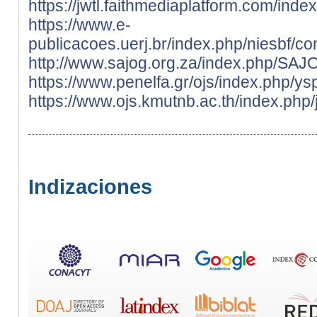
https://jwtl.faithmediaplatform.com/i
https://www.e-
publicacoes.uerj.br/index.php/niesbf/
http://www.sajog.org.za/index.php/SA
https://www.penelfa.gr/ojs/index.php/y
https://www.ojs.kmutnb.ac.th/index.ph
Indizaciones