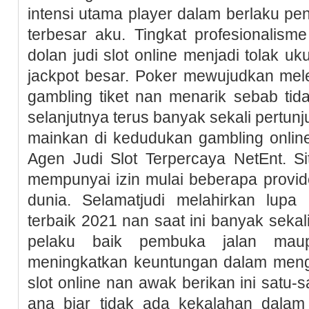
intensi utama player dalam berlaku peny
terbesar aku. Tingkat profesionalism
dolan judi slot online menjadi tolak 
jackpot besar. Poker mewujudkan mele
gambling tiket nan menarik sebab tida
selanjutnya terus banyak sekali pertunj
mainkan di kedudukan gambling online
Agen Judi Slot Terpercaya NetEnt. Si
mempunyai izin mulai beberapa provider
dunia. Selamatjudi melahirkan lupa
terbaik 2021 nan saat ini banyak sekal
pelaku baik pembuka jalan maup
meningkatkan keuntungan dalam menge
slot online nan awak berikan ini satu
ana biar tidak ada kekalahan dala