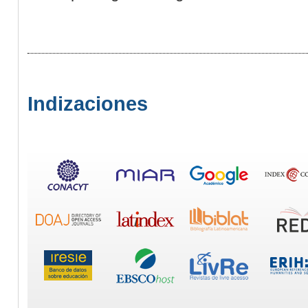
Indizaciones