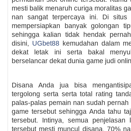
mesti balik menaruh curiga moralitas gam
nan sangat terpercaya ini. Di situs
mempersiapkan banyak golongan tip
sehingga kalian tidak hendak perna
disini,
UGbet88
kemudahan dalam me
dekat letak ini serta bakal menyu
berselancar dekat dunia game judi onli
Disana Anda jua bisa mengantisipa
tergolong serta serta total rating tan
palas-palas pemain nan sudah pernah 
game tersebut sehingga Anda tahu t
tersebut. Intinya, semua penjelasan l
tersebut mesti muncul disana. 70% na