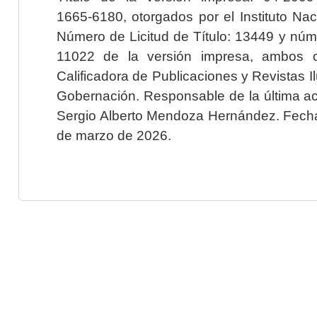
1665-6180, otorgados por el Instituto Nac
Número de Licitud de Título: 13449 y núme
11022 de la versión impresa, ambos o
Calificadora de Publicaciones y Revistas I
Gobernación. Responsable de la última ac
Sergio Alberto Mendoza Hernández. Fecha 
de marzo de 2026.