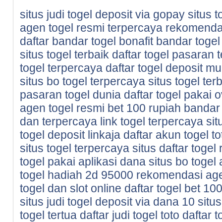
situs judi togel deposit via gopay
situs 
agen togel resmi terpercaya
rekomendas
daftar bandar togel bonafit
bandar togel
situs togel terbaik
daftar togel pasaran 
togel terpercaya
daftar togel deposit m
situs bo togel terpercaya
situs togel te
pasaran togel dunia
daftar togel pakai 
agen togel resmi bet 100 rupiah
bandar 
dan terpercaya
link togel terpercaya
sit
togel deposit linkaja
daftar akun togel to
situs togel terpercaya
situs daftar togel
togel pakai aplikasi dana
situs bo togel
togel hadiah 2d 95000
rekomendasi agen
togel dan slot online
daftar togel bet 10
situs judi togel deposit via dana
10 situs
togel tertua
daftar judi togel toto
daftar t