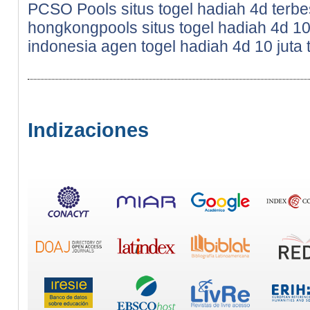
PCSO Pools
situs togel hadiah 4d terb
hongkongpools
situs togel hadiah 4d 10
indonesia
agen togel hadiah 4d 10 juta 
Indizaciones