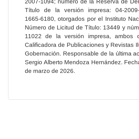
2007-1094; número de la Reserva de Der
Título de la versión impresa: 04-200
1665-6180, otorgados por el Instituto Nac
Número de Licitud de Título: 13449 y núme
11022 de la versión impresa, ambos o
Calificadora de Publicaciones y Revistas I
Gobernación. Responsable de la última ac
Sergio Alberto Mendoza Hernández. Fecha 
de marzo de 2026.