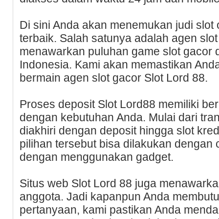
Di sini Anda akan menemukan judi slot 
terbaik. Salah satunya adalah agen slo
menawarkan puluhan game slot gacor de
Indonesia. Kami akan memastikan Anda
bermain agen slot gacor Slot Lord 88.
Proses deposit Slot Lord88 memiliki ber
dengan kebutuhan Anda. Mulai dari tra
diakhiri dengan deposit hingga slot kre
pilihan tersebut bisa dilakukan denga
dengan menggunakan gadget.
Situs web Slot Lord 88 juga menawark
anggota. Jadi kapanpun Anda membutu
pertanyaan, kami pastikan Anda menda