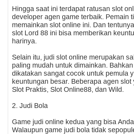
Hingga saat ini terdapat ratusan slot onli
developer agen game terbaik. Pemain 
memainkan slot online ini. Dan tentun
slot Lord 88 ini bisa memberikan keun
harinya.
Selain itu, judi slot online merupakan s
paling mudah untuk dimainkan. Bahkan g
dikatakan sangat cocok untuk pemula 
keuntungan besar. Beberapa agen slot y
Slot Praktis, Slot Online88, dan Wild.
2. Judi Bola
Game judi online kedua yang bisa Anda 
Walaupun game judi bola tidak sepopuler