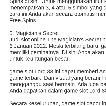
Spins di sini. Untuk menggunakan fitur 
menempatkan 3, 4 atau 5 simbol yang c
cara ini Anda akan secara otomatis men
Free Spins.
5. Magician’s Secret
Judi slot online The Magician's Secret pe
6 Januari 2022. Meski terbilang baru, ga
memiliki peminatnya. Di sini Anda aka
untuk keuntungan besar.
game slot Lord 88 ini dapat memberi 
game terbaik. Dari visual yang berani 
mengganggu saat bermain. Ada juga b
Anda dapatkan dalam game slot Lord 88
Secara keseluruhan, game slot gacor i