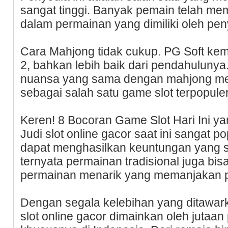
sangat tinggi. Banyak pemain telah m
dalam permainan yang dimiliki oleh pen
Cara Mahjong tidak cukup. PG Soft ke
2, bahkan lebih baik dari pendahuluny
nuansa yang sama dengan mahjong me
sebagai salah satu game slot terpopuler
Keren! 8 Bocoran Game Slot Hari Ini yan
Judi slot online gacor saat ini sangat 
dapat menghasilkan keuntungan yang sa
ternyata permainan tradisional juga bisa
permainan menarik yang memanjakan 
Dengan segala kelebihan yang ditawarka
slot online gacor dimainkan oleh jutaan