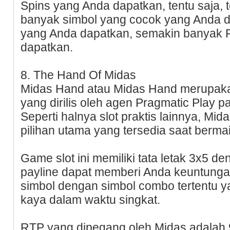
Spins yang Anda dapatkan, tentu saja,
banyak simbol yang cocok yang Anda 
yang Anda dapatkan, semakin banyak 
dapatkan.
8. The Hand Of Midas
Midas Hand atau Midas Hand merupakan
yang dirilis oleh agen Pragmatic Play p
Seperti halnya slot praktis lainnya, Mi
pilihan utama yang tersedia saat berma
Game slot ini memiliki tata letak 3x5 de
payline dapat memberi Anda keuntunga
simbol dengan simbol combo tertentu 
kaya dalam waktu singkat.
RTP yang dipegang oleh Midas adalah 