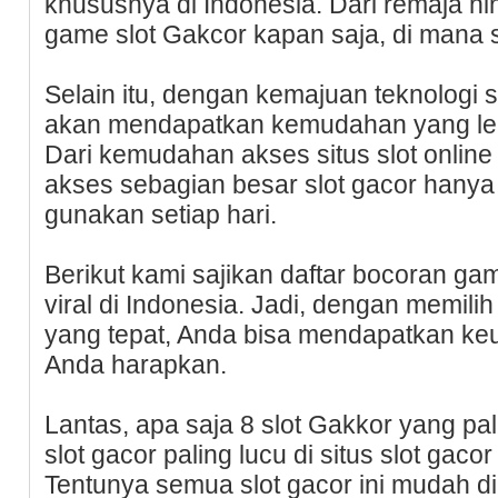
khususnya di Indonesia. Dari remaja hi
game slot Gakcor kapan saja, di mana s
Selain itu, dengan kemajuan teknologi s
akan mendapatkan kemudahan yang leb
Dari kemudahan akses situs slot onlin
akses sebagian besar slot gacor hany
gunakan setiap hari.
Berikut kami sajikan daftar bocoran gam
viral di Indonesia. Jadi, dengan memilih
yang tepat, Anda bisa mendapatkan k
Anda harapkan.
Lantas, apa saja 8 slot Gakkor yang pa
slot gacor paling lucu di situs slot gacor
Tentunya semua slot gacor ini mudah 