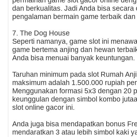
dan berkualitas. Jadi Anda bisa secar
pengalaman bermain game terbaik dan 
7. The Dog House
Seperti namanya, game slot ini menaw
game bertema anjing dan hewan terba
Anda bisa menuai banyak keuntungan.
Taruhan minimum pada slot Rumah Anji
maksimum adalah 1.500.000 rupiah per p
Menggunakan formasi 5x3 dengan 20 p
keunggulan dengan simbol kombo jutaan
slot online gacor ini.
Anda juga bisa mendapatkan bonus Fr
mendaratkan 3 atau lebih simbol kaki 