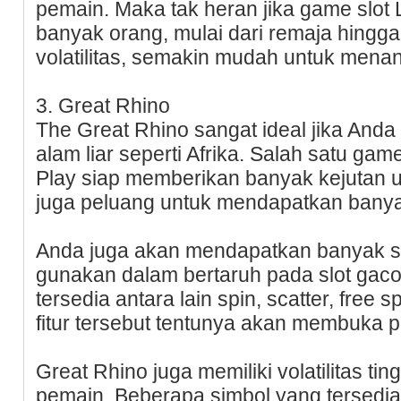
pemain. Maka tak heran jika game slot L
banyak orang, mulai dari remaja hingga
volatilitas, semakin mudah untuk mena
3. Great Rhino
The Great Rhino sangat ideal jika And
alam liar seperti Afrika. Salah satu gam
Play siap memberikan banyak kejutan u
juga peluang untuk mendapatkan bany
Anda juga akan mendapatkan banyak sek
gunakan dalam bertaruh pada slot gacor
tersedia antara lain spin, scatter, free 
fitur tersebut tentunya akan membuka 
Great Rhino juga memiliki volatilitas t
pemain. Beberapa simbol yang tersedia 