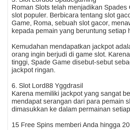
Roman Slots telah menjadikan Spades
slot populer. Berbicara tentang slot gac
Game, Roma, sebuah slot gacor, menaw
kepada pemain yang beruntung setiap h
Kemudahan mendapatkan jackpot adala
orang ingin berjudi di game slot. Kare
tinggi, Spade Game disebut-sebut seb
jackpot ringan.
6. Slot Lord88 Yggdrasil
Karena memiliki jackpot yang sangat bes
mendapat serangan dari para pemain slo
dimasukkan ke dalam permainan setiap 
15 Free Spins memberi Anda hingga 20 