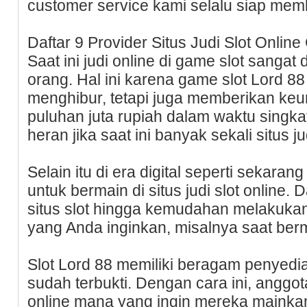
customer service kami selalu siap mem
Daftar 9 Provider Situs Judi Slot Onlin
Saat ini judi online di game slot sanga
orang. Hal ini karena game slot Lord 88 
menghibur, tetapi juga memberikan ke
puluhan juta rupiah dalam waktu singkat
heran jika saat ini banyak sekali situs jud
Selain itu di era digital seperti sekara
untuk bermain di situs judi slot onlin
situs slot hingga kemudahan melakukan 
yang Anda inginkan, misalnya saat berma
Slot Lord 88 memiliki beragam penyedia
sudah terbukti. Dengan cara ini, anggo
online mana yang ingin mereka mainkan