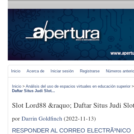
Inicio
Acerca de
Iniciar sesión
Registrarse
Números anteri
Inicio
>
Análisis del uso de espacios virtuales en educación superior
Daftar Situs Judi Slot...
Slot Lord88 &raquo; Daftar Situs Judi Slo
por
Darrin Goldfinch
(2022-11-13)
RESPONDER AL CORREO ELECTRÃ³NICO