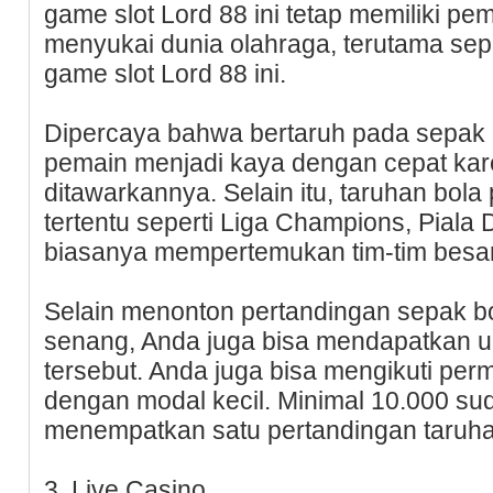
game slot Lord 88 ini tetap memiliki pe
menyukai dunia olahraga, terutama se
game slot Lord 88 ini.
Dipercaya bahwa bertaruh pada sepak
pemain menjadi kaya dengan cepat ka
ditawarkannya. Selain itu, taruhan bol
tertentu seperti Liga Champions, Piala
biasanya mempertemukan tim-tim besar
Selain menonton pertandingan sepak b
senang, Anda juga bisa mendapatkan u
tersebut. Anda juga bisa mengikuti perm
dengan modal kecil. Minimal 10.000 su
menempatkan satu pertandingan taruha
3. Live Casino