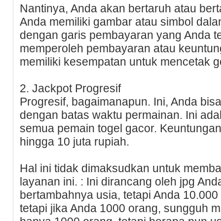
Nantinya, Anda akan bertaruh atau bert
Anda memiliki gambar atau simbol dal
dengan garis pembayaran yang Anda te
memperoleh pembayaran atau keuntunga
memiliki kesempatan untuk mencetak go
2. Jackpot Progresif
Progresif, bagaimanapun. Ini, Anda bi
dengan batas waktu permainan. Ini adal
semua pemain togel gacor. Keuntungan 
hingga 10 juta rupiah.
Hal ini tidak dimaksudkan untuk memb
layanan ini. : Ini dirancang oleh jpg An
bertambahnya usia, tetapi Anda 10.000
tetapi jika Anda 1000 orang, sungguh