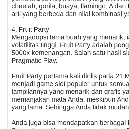
cheetah, gorila, buaya, flamingo, A dan 
arti yang berbeda dan nilai kombinasi 
4. Fruit Party
Mengadopsi tema buah yang menarik, i
volatilitas tinggi. Fruit Party adalah p
5000x kemenangan. Salah satu hasil slot
Pragmatic Play.
Fruit Party pertama kali dirilis pada 2
menjadi game slot populer untuk semu
tampilannya yang menarik dan grafis ya
memanjakan mata Anda, meskipun And
yang lama. Sehingga Anda tidak mudah
Anda juga bisa mendapatkan berbagai fi