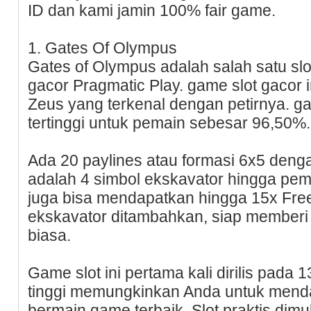
ID dan kami jamin 100% fair game.
1. Gates Of Olympus
Gates of Olympus adalah salah satu sl
gacor Pragmatic Play. game slot gacor
Zeus yang terkenal dengan petirnya. ga
tertinggi untuk pemain sebesar 96,50%.
Ada 20 paylines atau formasi 6x5 deng
adalah 4 simbol ekskavator hingga pe
juga bisa mendapatkan hingga 15x Fre
ekskavator ditambahkan, siap member
biasa.
Game slot ini pertama kali dirilis pada 1
tinggi memungkinkan Anda untuk men
bermain game terbaik. Slot praktis dim