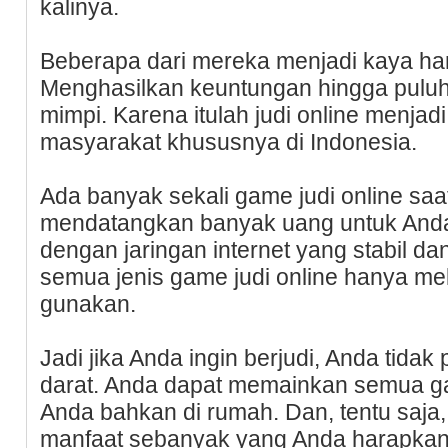
kalinya.
Beberapa dari mereka menjadi kaya han
Menghasilkan keuntungan hingga puluha
mimpi. Karena itulah judi online menjad
masyarakat khususnya di Indonesia.
Ada banyak sekali game judi online saat
mendatangkan banyak uang untuk Anda
dengan jaringan internet yang stabil 
semua jenis game judi online hanya me
gunakan.
Jadi jika Anda ingin berjudi, Anda tidak
darat. Anda dapat memainkan semua gam
Anda bahkan di rumah. Dan, tentu saj
manfaat sebanyak yang Anda harapkan