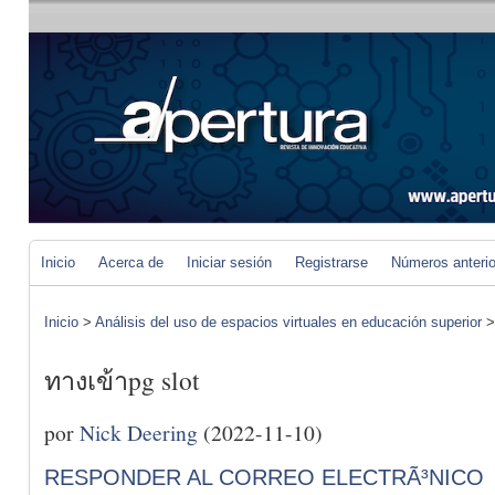
Inicio
Acerca de
Iniciar sesión
Registrarse
Números anteri
Inicio
>
Análisis del uso de espacios virtuales en educación superior
ทางเข้าpg slot
por
Nick Deering
(2022-11-10)
RESPONDER AL CORREO ELECTRÃ³NICO