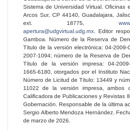
Sistema de Universidad Virtual. Oficinas 
Arcos Sur, CP 44140, Guadalajara, Jalisc
ext. 18775,
www.
apertura@udgvirtual.udg.mx
. Editor resp
Gamboa. Número de la Reserva de Dere
Título de la versión electrónica: 04-200
2007-1094; número de la Reserva de Der
Título de la versión impresa: 04-200
1665-6180, otorgados por el Instituto Nac
Número de Licitud de Título: 13449 y núme
11022 de la versión impresa, ambos o
Calificadora de Publicaciones y Revistas I
Gobernación. Responsable de la última ac
Sergio Alberto Mendoza Hernández. Fecha 
de marzo de 2026.