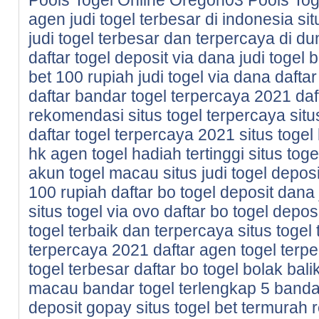
agen judi togel terbesar di indonesia
sit
judi togel terbesar dan terpercaya di du
daftar togel deposit via dana
judi togel 
bet 100 rupiah
judi togel via dana
dafta
daftar bandar togel terpercaya 2021
daf
rekomendasi situs togel terpercaya
situ
daftar togel terpercaya 2021
situs togel
hk
agen togel hadiah tertinggi
situs tog
akun togel macau
situs judi togel depos
100 rupiah
daftar bo togel deposit dana
situs togel via ovo
daftar bo togel depos
togel terbaik dan terpercaya
situs togel
terpercaya 2021
daftar agen togel terp
togel terbesar
daftar bo togel bolak bali
macau
bandar togel terlengkap
5 banda
deposit gopay
situs togel bet termurah