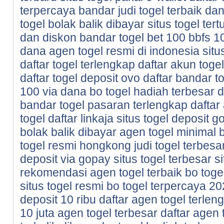
terpercaya
bandar judi togel terbaik da
togel bolak balik dibayar
situs togel tert
dan diskon
bandar togel bet 100 bbfs 10
dana
agen togel resmi di indonesia
situ
daftar togel terlengkap
daftar akun togel
daftar togel deposit ovo
daftar bandar to
100 via dana
bo togel hadiah terbesar
d
bandar togel pasaran terlengkap
daftar
togel daftar linkaja
situs togel deposit g
bolak balik dibayar
agen togel minimal 
togel resmi hongkong
judi togel terbesa
deposit via gopay
situs togel terbesar
s
rekomendasi agen togel terbaik
bo toge
situs togel resmi
bo togel terpercaya 20
deposit 10 ribu
daftar agen togel terlen
10 juta
agen togel terbesar
daftar agen 