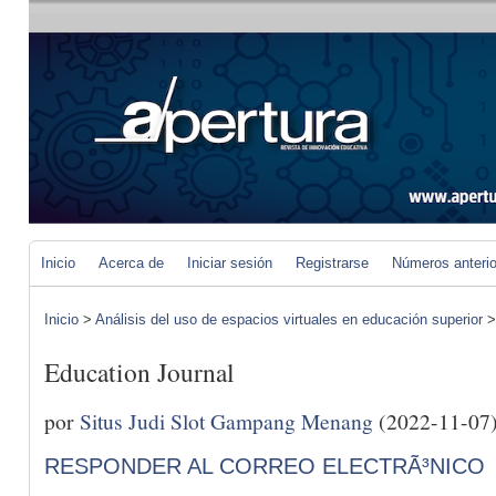
Inicio
Acerca de
Iniciar sesión
Registrarse
Números anteri
Inicio
>
Análisis del uso de espacios virtuales en educación superior
Education Journal
por
Situs Judi Slot Gampang Menang
(2022-11-07
RESPONDER AL CORREO ELECTRÃ³NICO