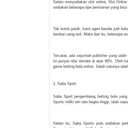
Selain menyediakan slot online, Slot Online
sediakan beberapa tipe permainan yang bisa
Tak butuh panik, kami agen bandar judi bol
taruhan uang asli. Maka dari itu, beberapa a
Tercatat, ada sejumlah publisher yang udah w
ini punyai nilai winrate di atas 90%. Oleh k
game betting bola online. Salah satunya ialah b
1. Saba Sport
Saba Sport pengembang betting bola yang 
Sports miliki win rate begitu tinggi, ialah s
Selain itu, Saba Sports pula sediakan pert