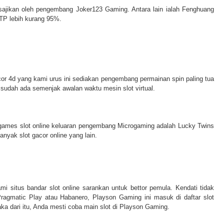
sajikan oleh pengembang Joker123 Gaming. Antara lain ialah Fenghuang
RTP lebih kurang 95%.
gacor 4d yang kami urus ini sediakan pengembang permainan spin paling tua
 sudah ada semenjak awalan waktu mesin slot virtual.
ames slot online keluaran pengembang Microgaming adalah Lucky Twins
anyak slot gacor online yang lain.
mi situs bandar slot online sarankan untuk bettor pemula. Kendati tidak
i Pragmatic Play atau Habanero, Playson Gaming ini masuk di daftar slot
Maka dari itu, Anda mesti coba main slot di Playson Gaming.