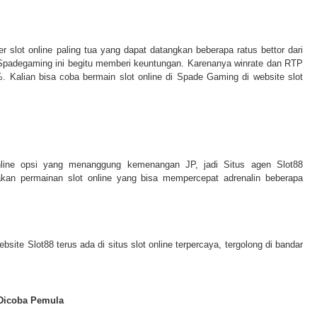
 slot online paling tua yang dapat datangkan beberapa ratus bettor dari
i Spadegaming ini begitu memberi keuntungan. Karenanya winrate dan RTP
 Kalian bisa coba bermain slot online di Spade Gaming di website slot
line opsi yang menanggung kemenangan JP, jadi Situs agen Slot88
kan permainan slot online yang bisa mempercepat adrenalin beberapa
site Slot88 terus ada di situs slot online terpercaya, tergolong di bandar
 Dicoba Pemula