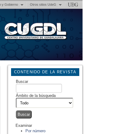
n y Gobierno
Otros sitios UdeG
CONTENIDO DE LA REVISTA
Buscar
Ámbito de la búsqueda
Examinar
Por número