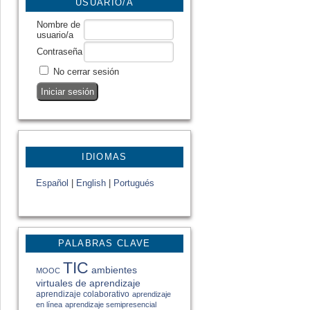
USUARIO/A
Nombre de
usuario/a
Contraseña
No cerrar sesión
IDIOMAS
Español
|
English
|
Portugués
PALABRAS CLAVE
TIC
ambientes
MOOC
virtuales de aprendizaje
aprendizaje colaborativo
aprendizaje
en línea
aprendizaje semipresencial