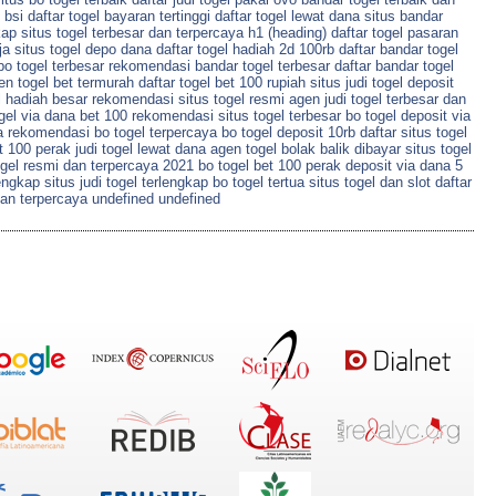
 bsi
daftar togel bayaran tertinggi
daftar togel lewat dana
situs bandar
kap
situs togel terbesar dan terpercaya h1 (heading)
daftar togel pasaran
ja
situs togel depo dana
daftar togel hadiah 2d 100rb
daftar bandar togel
bo togel terbesar
rekomendasi bandar togel terbesar
daftar bandar togel
en togel bet termurah
daftar togel bet 100 rupiah
situs judi togel deposit
l hadiah besar
rekomendasi situs togel resmi
agen judi togel terbesar dan
ogel via dana bet 100
rekomendasi situs togel terbesar
bo togel deposit via
a
rekomendasi bo togel terpercaya
bo togel deposit 10rb
daftar situs togel
et 100 perak
judi togel lewat dana
agen togel bolak balik dibayar
situs togel
ogel resmi dan terpercaya 2021
bo togel bet 100 perak deposit via dana
5
lengkap
situs judi togel terlengkap
bo togel tertua
situs togel dan slot
daftar
dan terpercaya
undefined
undefined