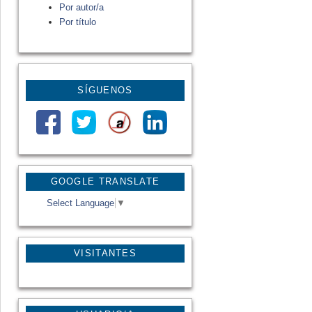
Por autor/a
Por título
SÍGUENOS
GOOGLE TRANSLATE
Select Language
▼
VISITANTES