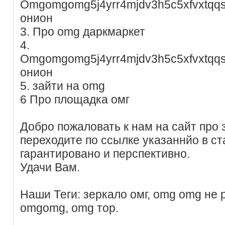
Omgomgomg5j4yrr4mjdv3h5c5xfvxtqq
онион
3. Про omg даркмаркет
4.
Omgomgomg5j4yrr4mjdv3h5c5xfvxtqq
онион
5. зайти на omg
6 Про площадка омг
Добро пожаловать к нам на сайт про з
переходите по ссылке указаннйо в ст
гарантировано и перспективно.
Удачи Вам.
Наши Теги: зеркало омг, omg omg не р
omgomg, omg тор.