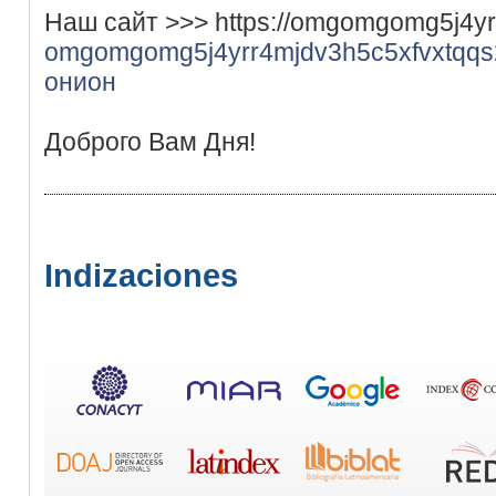
Наш сайт >>> https://omgomgomg5j4y
omgomgomg5j4yrr4mjdv3h5c5xfvxtqq
онион
Доброго Вам Дня!
Indizaciones