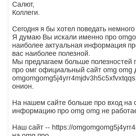
Салют,
Коллеги.
Сегодня я бы хотел поведать немного
Я думаю Вы искали именно про omgo
наиболее актуальная информация про
вас наиболее полезной.
Мы предлагаем больше полезностей п
про омг официальный сайт omg omg д
omgomgomg5j4yrr4mjdv3h5c5xfvxtqq
онион.
На нашем сайте больше про вход на
информацию про omg omg не работает
Наш сайт -- https://omgomgomg5j4yrr
на omg про