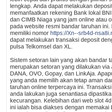
lengkap. Anda dapat melakukan deposi
memanfaatkan rekening Bank lokal BNI,
dan CIMB Niaga yang jam online atau off
pada website resmi bandar taruhan ini.
memiliki nomor
https://Xn--srb4d-nsa8i.
dapat melakukan transaksi deposit de
pulsa Telkomsel dan XL.
Sistem setoran lain yang akan bandar ta
merupakan setoran yang dilakukan via a
DANA, OVO, Gopay, dan LinkAja. Apa
yang anda memilih akan tetap aman dan
taruhan online terpercaya ini. Transa
anda lakukan juga senantiasa dipastik
kecurangan. Kelebihan dari web slot 4d
ini ialah bisa diakses dengan memaka