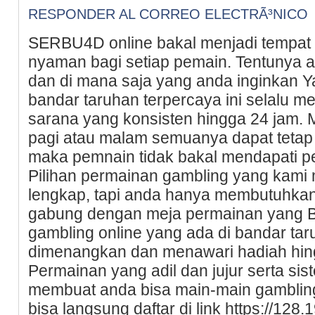
RESPONDER AL CORREO ELECTRÃ³NICO
SERBU4D online bakal menjadi tempat t
nyaman bagi setiap pemain. Tentunya 
dan di mana saja yang anda inginkan Y
bandar taruhan terpercaya ini selalu 
sarana yang konsisten hingga 24 jam.
pagi atau malam semuanya dapat tetap
maka pemnain tidak bakal mendapati p
Pilihan permainan gambling yang kami
lengkap, tapi anda hanya membutuhkan s
gabung dengan meja permainan yang B
gambling online yang ada di bandar tar
dimenangkan dan menawari hadiah hing
Permainan yang adil dan jujur serta sis
membuat anda bisa main-main gambli
bisa langsung daftar di link https://128.