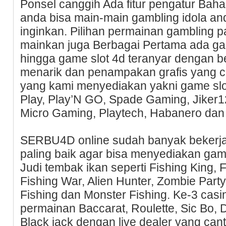
Ponsel canggih Ada fitur pengatur Ba
anda bisa main-main gambling idola a
inginkan. Pilihan permainan gambling p
mainkan juga Berbagai Pertama ada gam
hingga game slot 4d teranyar dengan
menarik dan penampakan grafis yang can
yang kami menyediakan yakni game slot
Play, Play’N GO, Spade Gaming, Jiker
Micro Gaming, Playtech, Habanero dan
SERBU4D online sudah banyak bekerja
paling baik agar bisa menyediakan game
Judi tembak ikan seperti Fishing King, 
Fishing War, Alien Hunter, Zombie Part
Fishing dan Monster Fishing. Ke-3 casin
permainan Baccarat, Roulette, Sic Bo, 
Black jack dengan live dealer yang cant