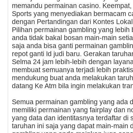
memandu permainan casino. Keempat, 
Sports yang menyediakan bermacam ca
dengan Pertandingan dari Kontes Lokal
Pilihan permainan gambling yang lebih 
anda tidak bakal bosan main-main seti
saja anda bisa ganti permainan gambli
repot ganti Id judi baru. Gerakan taruha
Selma 24 jam lebih-lebih dengan layan
membuat semuanya terjadi lebih praktis
mendukung buat anda melakukan taruha
datang Ke Atm bila ingin melakukan tran
Semua permainan gambling yang ada d
memiliki permainan yang fairplay dan n
yang data dan identitasnya terdaftar di
taruhan ini saja yang dapat main-main 