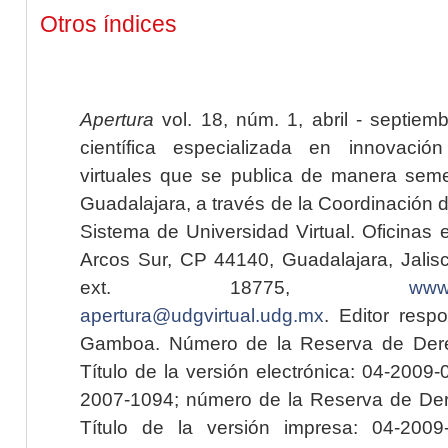
Otros índices
Apertura
vol. 18, núm. 1, abril - septiem
científica especializada en innovaci
virtuales que se publica de manera seme
Guadalajara, a través de la Coordinación 
Sistema de Universidad Virtual. Oficinas 
Arcos Sur, CP 44140, Guadalajara, Jalisc
ext. 18775,
www.
apertura@udgvirtual.udg.mx
. Editor resp
Gamboa. Número de la Reserva de Dere
Título de la versión electrónica: 04-200
2007-1094; número de la Reserva de Der
Título de la versión impresa: 04-200