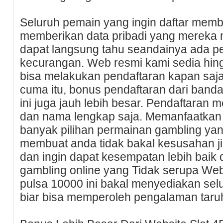
Seluruh pemain yang ingin daftar me
memberikan data pribadi yang mereka mi
dapat langsung tahu seandainya ada 
kecurangan. Web resmi kami sedia hin
bisa melakukan pendaftaran kapan saja 
cuma itu, bonus pendaftaran dari banda
ini juga jauh lebih besar. Pendaftaran
dan nama lengkap saja. Memanfaatkan 
banyak pilihan permainan gambling yan
membuat anda tidak bakal kesusahan ji
dan ingin dapat kesempatan lebih baik
gambling online yang Tidak serupa Webs
pulsa 10000 ini bakal menyediakan sel
biar bisa memperoleh pengalaman taru