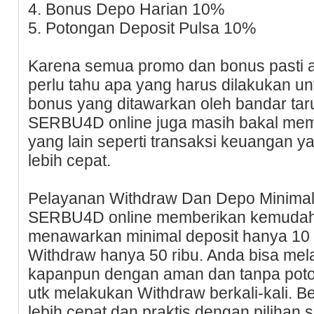
4. Bonus Depo Harian 10%
5. Potongan Deposit Pulsa 10%
Karena semua promo dan bonus pasti a
perlu tahu apa yang harus dilakukan u
bonus yang ditawarkan oleh bandar taru
SERBU4D online juga masih bakal mem
yang lain seperti transaksi keuangan y
lebih cepat.
Pelayanan Withdraw Dan Depo Minimal
SERBU4D online memberikan kemudah
menawarkan minimal deposit hanya 10 r
Withdraw hanya 50 ribu. Anda bisa me
kapanpun dengan aman dan tanpa poton
utk melakukan Withdraw berkali-kali. Be
lebih cepat dan praktis dengan piliha