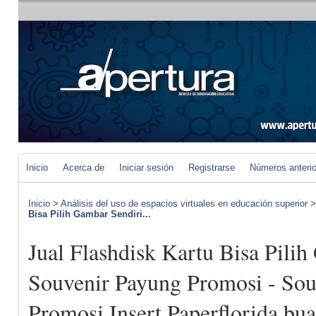
Inicio
Acerca de
Iniciar sesión
Registrarse
Números anteri
Inicio
>
Análisis del uso de espacios virtuales en educación superior
Bisa Pilih Gambar Sendiri...
Jual Flashdisk Kartu Bisa Pilih
Souvenir Payung Promosi - Sou
Promosi Insert Paperflorida bu