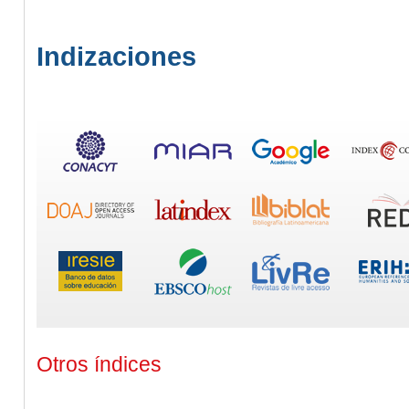
Indizaciones
Otros índices