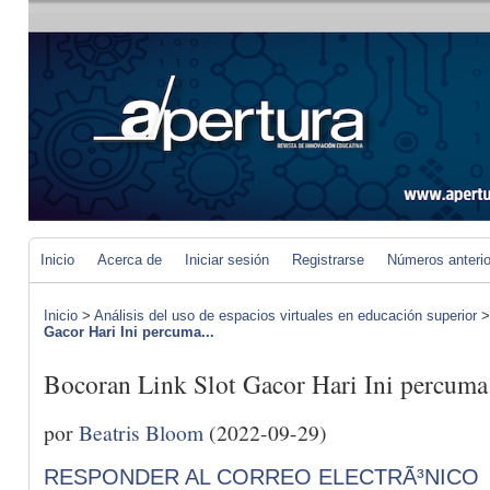
Inicio
Acerca de
Iniciar sesión
Registrarse
Números anteri
Inicio
>
Análisis del uso de espacios virtuales en educación superior
Gacor Hari Ini percuma...
Bocoran Link Slot Gacor Hari Ini percuma
por
Beatris Bloom
(2022-09-29)
RESPONDER AL CORREO ELECTRÃ³NICO